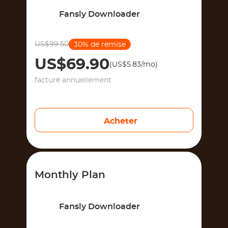
Fansly Downloader
US$99.50
30% de remise
US$69.90
(US$5.83/mo)
facturé annuellement
Acheter
Monthly Plan
Fansly Downloader