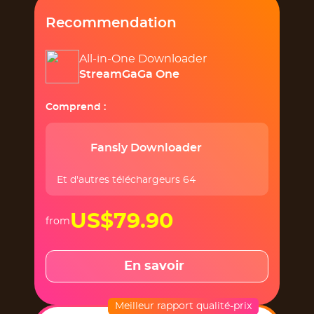
Recommendation
All-in-One Downloader
StreamGaGa One
Comprend :
Fansly Downloader
Et d'autres téléchargeurs 64
US$79.90
from
En savoir
Meilleur rapport qualité-prix