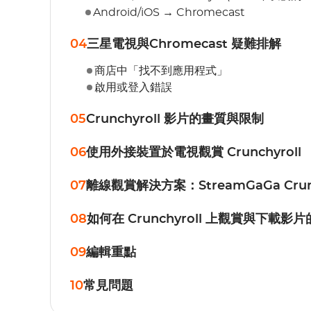
Android/iOS → Chromecast
04
三星電視與Chromecast 疑難排解
商店中「找不到應用程式」
啟用或登入錯誤
05
Crunchyroll 影片的畫質與限制
06
使用外接裝置於電視觀賞 Crunchyroll
07
離線觀賞解決方案：StreamGaGa Crunch
08
如何在 Crunchyroll 上觀賞與下載影
09
編輯重點
10
常見問題