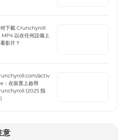
何下載 Crunchyroll
 MP4 以在任何設備上
觀看影片？
runchyroll.com/activ
te：在裝置上啟用
runchyroll (2025 指
)
注意