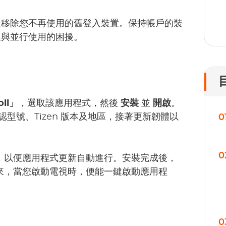
後移除您不再使用的舊登入裝置。保持帳戶的裝
題與並行使用的困擾。
oll」
，選取該應用程式，然後
安裝
並
開啟
。
認型號、Tizen 版本及地區，接著更新韌體以
0
0
安裝，以便應用程式更新自動進行。安裝完成後，
如此一來，當您啟動電視時，便能一鍵啟動應用程
0