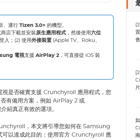
(
更新、運行
Tizen 3.0+
的機型。
置
用程式商店下載並安裝
原生應用程式
，然後使用
六位
入；(2) 使用
外接裝置
(Apple TV、Roku、
sung 電視
支援
AirPlay 2
，可直接從 iOS 裝
[
C
是否確實支援 Crunchyroll 應用程式，您
用方案，例如 AirPlay 2 或
為您介紹真正有效的選項。
nchyroll，本文將引導您如何在 Samsung
C
式可以達成此目的：使用官方 Crunchyroll 應
南