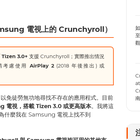
如
ng 電視上的 Crunchyroll）
至
izen 3.0+
支援 Crunchyroll；實際推出情況
請考慮使用
AirPlay 2
(2018 年後推出) 或
C
a
C
，以免徒勞無功地尋找不存在的應用程式。目前
南
ng 電視，搭載 Tizen 3.0 或更高版本
。我將這
什麼我在 Samsung 電視上找不到