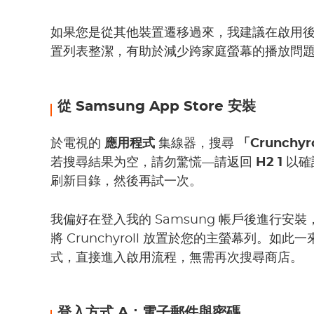
如果您是從其他裝置遷移過來，我建議在啟用
置列表整潔，有助於減少跨家庭螢幕的播放問
從 Samsung App Store 安裝
於電視的
應用程式
集線器，搜尋
「Crunchyr
若搜尋結果为空，請勿驚慌—請返回
H2 1
以確
刷新目錄，然後再試一次。
我偏好在登入我的 Samsung 帳戶後進行
將 Crunchyroll 放置於您的主螢幕列。
式，直接進入啟用流程，無需再次搜尋商店。
登入方式 A：電子郵件與密碼