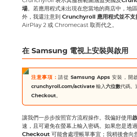
Crunchyroll 表示其服務範圍涵蓋美國及
Crun
場
。若應用程式未出現在您當地的商店中，地
外，我還注意到
Crunchyroll 應用程式並不支援
AirPlay 2 或 Chromecast 取而代之。
在 Samsung 電視上安裝與啟用
注意事項：
請從
Samsung Apps
安裝，開啟 C
crunchyroll.com/activate
輸入
六位數
代碼。
Checkout
。
讓我們一步步按照官方流程操作。我偏好使用
速，且可避免在螢幕上輸入密碼。如果您是透
Checkout
可能會處理帳單事宜；我稍後會向