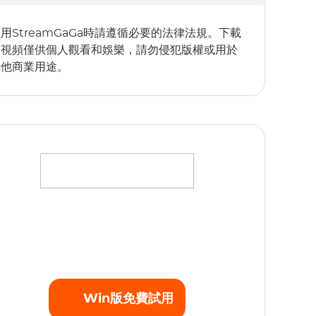
用StreamGaGa時請遵循必要的法律法規。下載
的視頻僅供個人觀看和娛樂，請勿侵犯版權或用於
其他商業用途。
將您最愛的電影、電視劇和原創劇集下載為高清
080p的MP4視頻，不受任何播放限制。立即開始
免費試用！
Win版免費試用