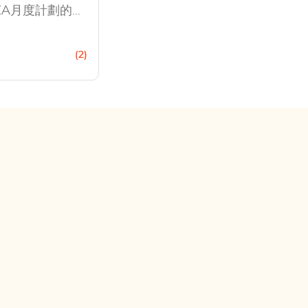
ZA月度計劃的所
a視頻的方法，甚
以進行永久性的離
(2)