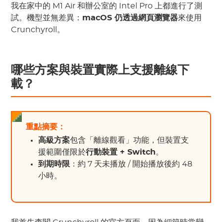
我在家中的 M1 Air 和辦公室的 Intel Pro 上都進行了測
試。機型並無差異：
macOS 仍透過網頁瀏覽器
來使用
Crunchyroll。
哪些方案與裝置實際上支援離線下
載？
重點摘要：
高級方案
包含「離線觀看」功能，但裝置支
援範圍僅限於
行動裝置 + Switch
。
到期時限
：約 7 天未播放 / 開始播放後約 48
小時。