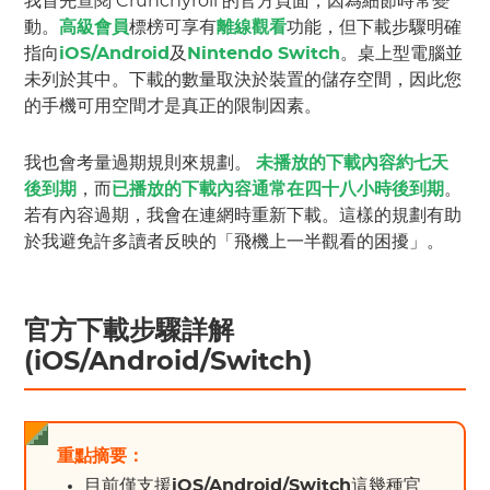
我首先查閱 Crunchyroll 的官方頁面，因為細節時常變
動。
高級會員
標榜可享有
離線觀看
功能，但下載步驟明確
指向
iOS/Android
及
Nintendo Switch
。桌上型電腦並
未列於其中。下載的數量取決於裝置的儲存空間，因此您
的手機可用空間才是真正的限制因素。
我也會考量過期規則來規劃。
未播放的下載內容約七天
後到期
，而
已播放的下載內容通常在四十八小時後到期
。
若有內容過期，我會在連網時重新下載。這樣的規劃有助
於我避免許多讀者反映的「飛機上一半觀看的困擾」。
官方下載步驟詳解
(iOS/Android/Switch)
重點摘要：
目前僅支援
iOS/Android/Switch
這幾種官