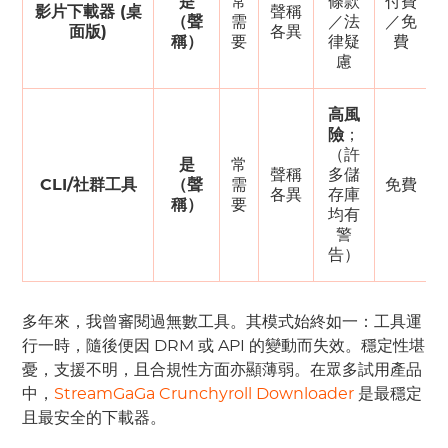
是
常
條款
付費
影片下載器 (桌
聲稱
（聲
需
／法
／免
面版)
各異
稱）
要
律疑
費
慮
高風
險
；
（許
是
常
聲稱
多儲
CLI/社群工具
（聲
需
免費
各異
存庫
稱）
要
均有
警
告）
多年來，我曾審閱過無數工具。其模式始終如一：工具運
行一時，隨後便因 DRM 或 API 的變動而失效。穩定性堪
憂，支援不明，且合規性方面亦顯薄弱。在眾多試用產品
中，
StreamGaGa Crunchyroll Downloader
是最穩定
且最安全的下載器。