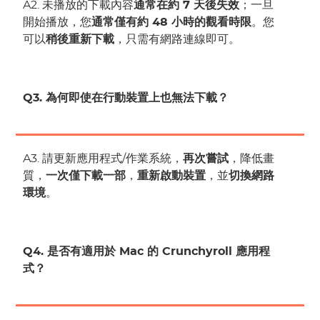
A2. 未播放的下載內容
通常在約 7 天後失效
；一旦
開始播放，您
通常僅有約 48 小時的觀看時限
。您
可以
稍後重新下載
，只需有網路連線即可。
Q3. 為何即使在行動裝置上也無法下載？
A3. 請更新應用程式/作業系統，
再次嘗試
，降低畫
質，
一次僅下載一部
，
重新啟動裝置
，並
切換網路
環境
。
Q4. 是否有適用於 Mac 的 Crunchyroll 應用程
式？