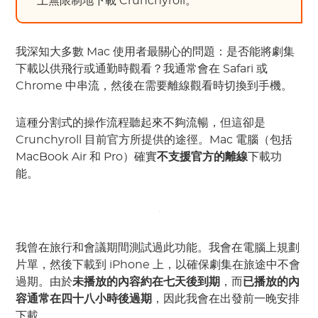
上無限制地下載 Crunchyroll。
我深知大多數 Mac 使用者最關心的問題：是否能將劇集
下載以供飛行或通勤時觀看？我通常會在 Safari 或
Chrome 中串流，然後在需要離線觀看時切換到手機。
這種分割式的操作流程聽起來不夠流暢，但這卻是
Crunchyroll 目前官方所提供的途徑。Mac 電腦（包括
MacBook Air 和 Pro）確實
不支援官方的離線
下載功
能。
我曾在旅行和會議期間測試過此功能。我會在電腦上規劃
片單，然後下載到 iPhone 上，以確保劇集在旅途中不會
過期。由於
未播放的內容約在七天後到期
，而
已播放的內
容通常在四十八小時後過期
，因此我會在出發前一晚安排
下載。