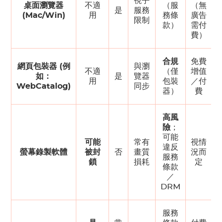
視乎
桌面瀏覽器
不適
（服
（無
是
服務
(Mac/Win)
用
務條
廣告
限制
款）
需付
費）
合規
免費
網頁包裝器 (例
與瀏
不適
（僅
增值
如：
是
覽器
用
包裝
／付
WebCatalog)
同步
器）
費
高風
險
；
可能
可能
常有
視情
違反
螢幕錄製軟體
被封
否
畫質
況而
服務
鎖
損耗
定
條款
／
DRM
服務