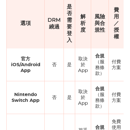
是
費
否
解
風險
用
DRM
需
選項
析
與合
／
繞過
要
度
規性
授
登
權
入
合規
官方
取決
（服
付費
iOS/Android
否
是
於
務條
方案
App
App
款）
合規
取決
Nintendo
（服
付費
否
是
於
Switch App
務條
方案
App
款）
免費
合規
使用