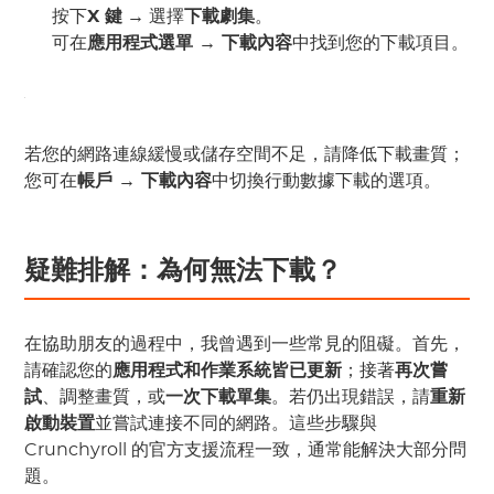
按下
X 鍵
→ 選擇
下載劇集
。
可在
應用程式選單 → 下載內容
中找到您的下載項目。
若您的網路連線緩慢或儲存空間不足，請降低下載畫質；
您可在
帳戶 → 下載內容
中切換行動數據下載的選項。
疑難排解：為何無法下載？
在協助朋友的過程中，我曾遇到一些常見的阻礙。首先，
請確認您的
應用程式和作業系統皆已更新
；接著
再次嘗
試
、調整畫質，或
一次下載單集
。若仍出現錯誤，請
重新
啟動裝置
並嘗試連接不同的網路。這些步驟與
Crunchyroll 的官方支援流程一致，通常能解決大部分問
題。