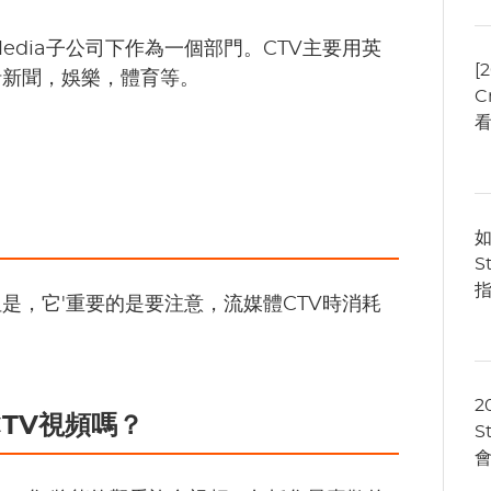
l Media子公司下作為一個部門。CTV主要用英
[
括新聞，娛樂，體育等。
C
如
S
指
是，它'重要的是要注意，流媒體CTV時消耗
2
TV視頻嗎？
S