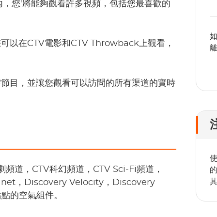
內，您'將能夠觀看許多視頻，包括您最喜歡的
如
CTV電影和CTV Throwback上觀看，
離
需節目，並讓您觀看可以訪問的所有渠道的實時
使
頻道，CTV科幻頻道，CTV Sci-Fi頻道，
net，Discovery Velocity，Discovery
過CTV站點的空氣組件。