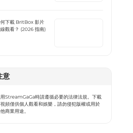
何下載 BritBox 影片
線觀看？ (2026 指南)
注意
用StreamGaGa時請遵循必要的法律法規。下載
的視頻僅供個人觀看和娛樂，請勿侵犯版權或用於
其他商業用途。