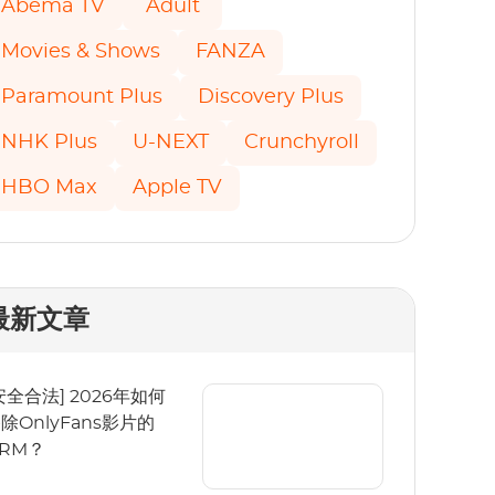
Abema TV
Adult
Movies & Shows
FANZA
Paramount Plus
Discovery Plus
NHK Plus
U-NEXT
Crunchyroll
HBO Max
Apple TV
最新文章
安全合法] 2026年如何
除OnlyFans影片的
RM？