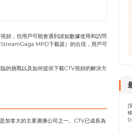
需視頻，但用戶可能會遇到諸如數據使用和訪問
reamGaga MPD下載器）的出現，用戶可
面臨的挑戰以及如何提供下載CTV視頻的解決方
[
移
D
S是加拿大的主要廣播公司之一。CTV已成長為