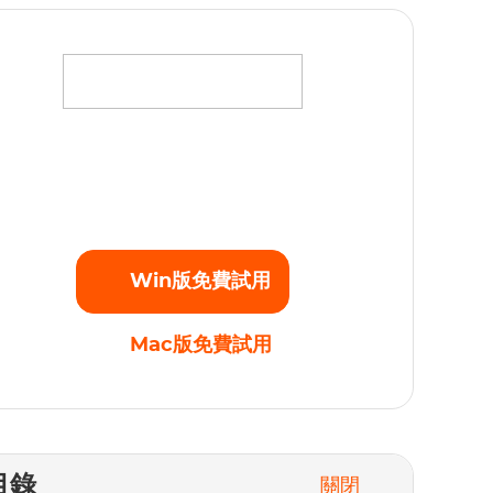
將您最愛的電影、電視劇和原創劇集下載為高清
080p的MP4視頻，不受任何播放限制。立即開始
免費試用！
Win版免費試用
Mac版免費試用
目錄
關閉