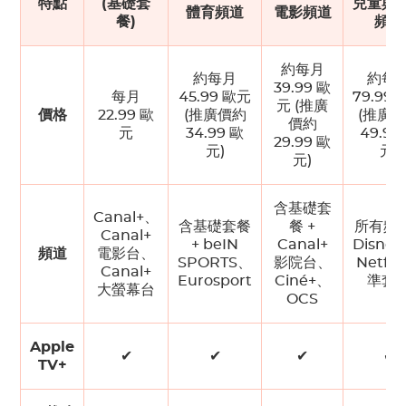
特點
(基礎套
兒童與
體育頻道
電影頻道
餐)
頻道
約每月
約每月
約每
39.99 歐
每月
45.99 歐元
79.99
元 (推廣
價格
22.99 歐
(推廣價約
(推廣
價約
元
34.99 歐
49.99
29.99 歐
元)
元)
元)
含基礎套
Canal+、
含基礎套餐
餐 +
所有頻道
Canal+
+ beIN
Canal+
Disne
頻道
電影台、
SPORTS、
影院台、
Netfli
Canal+
Eurosport
Ciné+、
準套
大螢幕台
OCS
Apple
✔
✔
✔
✔
TV+