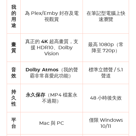
我
的
為 Plex/Emby 封存及電
在筆記型電腦上快
用
視觀賞
速瀏覽
途
真正的
4K
超高畫質，支
畫
最高 1080p（常
援 HDR10、Dolby
質
降至 720p）
Vision
音
Dolby Atmos
（我的聲
標準立體聲 / 5.1
效
霸非常喜愛此功能）
聲道
持
永久保存
（MP4 檔案永
久
48 小時後失效
不過期）
性
平
僅限 Windows
Mac 與 PC
台
10/11