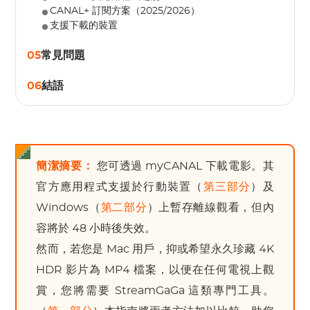
CANAL+ 訂閱方案（2025/2026）
支援下載的裝置
05
常見問題
06
結語
簡潔摘要：
您可透過 myCANAL 下載電影。其
官方應用程式支援於行動裝置（
第三部分
）及
Windows（
第二部分
）上暫存離線觀看，但內
容將於 48 小時後失效。
然而，若您是 Mac 用戶，抑或希望永久珍藏 4K
HDR 影片為 MP4 檔案，以便在任何電視上觀
賞，您將需要 StreamGaGa 這類專門工具。