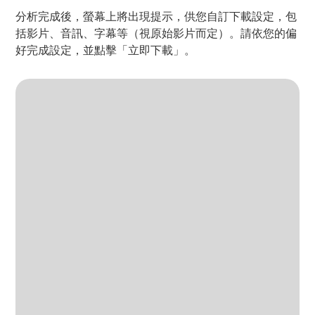
分析完成後，螢幕上將出現提示，供您自訂下載設定，包
括影片、音訊、字幕等（視原始影片而定）。請依您的偏
好完成設定，並點擊「立即下載」。