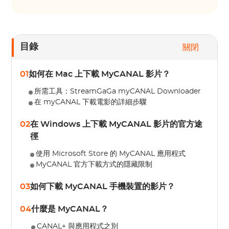
目錄
關閉
01
如何在 Mac 上下載 MyCANAL 影片？
所需工具：StreamGaGa myCANAL Downloader
在 myCANAL 下載電影的詳細步驟
02
在 Windows 上下載 MyCANAL 影片的官方途
徑
使用 Microsoft Store 的 MyCANAL 應用程式
MyCANAL 官方下載方式的隱藏限制
03
如何下載 MyCANAL 手機裝置的影片？
04
什麼是 MyCANAL？
CANAL+ 與應用程式之別