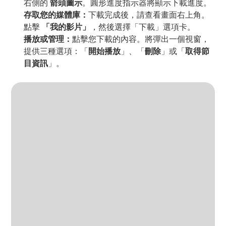
右側的
箭頭圖示
。圓形進度指示器將顯示下載進度。
存取您的媒體庫：
下載完成後，請查看畫面右上角。
點擊
「我的影片」
，然後選擇「下載」選項卡。
播放或管理：
點擊您下載的內容。將彈出一個視窗，
提供三種選項：「
開始播放
」、「
刪除
」或「
取得節
目資訊
」。