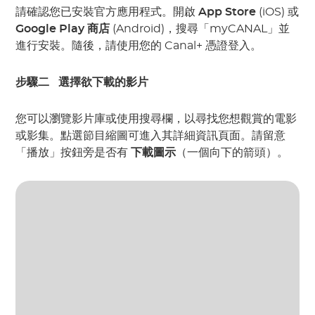
請確認您已安裝官方應用程式。開啟
App Store
(iOS) 或
Google Play 商店
(Android)，搜尋「myCANAL」並
進行安裝。隨後，請使用您的 Canal+ 憑證登入。
步驟二
選擇欲下載的影片
您可以瀏覽影片庫或使用搜尋欄，以尋找您想觀賞的電影
或影集。點選節目縮圖可進入其詳細資訊頁面。請留意
「播放」按鈕旁是否有
下載圖示
（一個向下的箭頭）。