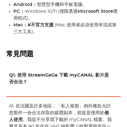
Android：
智慧型手機和平板電腦。
PC：
Windows 10/11 (僅限透過
Microsoft Store
應
用程式)。
Mac：
❌
不官方支援
(Mac 使用者必須使用串流或第
三方工具)。
常見問題
Q1. 使用 StreamGaGa 下載 myCANAL 影片是
否合法？
A1. 在法國及許多地區，「私人複製」例外條款允許
您製作一份合法存取的媒體副本，前提是僅用於
個
人使用
。我從不分享我下載的 myCANAL 檔案。我
將其視為 90 年代在 VHS 錄影帶上錄製電視節目一