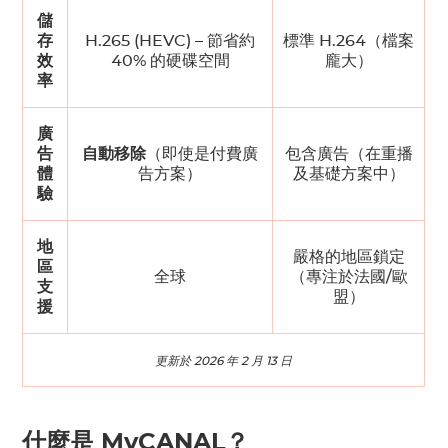
儲
存
H.265 (HEVC) – 節省約
標準 H.264（檔案
效
40% 的硬碟空間
龐大）
率
廣
告
自動移除
（即使是付費廣
包含廣告（在重播
體
告方案）
及基礎方案中）
驗
地
嚴格的地區鎖定
區
全球
（專注於法國/歐
支
盟）
援
更新於 2026 年 2 月 13 日
什麼是 MyCANAL？