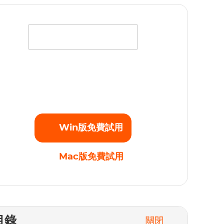
將您最愛的電影、電視劇和原創劇集下載為高清
080p的MP4視頻，不受任何播放限制。立即開始
免費試用！
Win版免費試用
Mac版免費試用
目錄
關閉