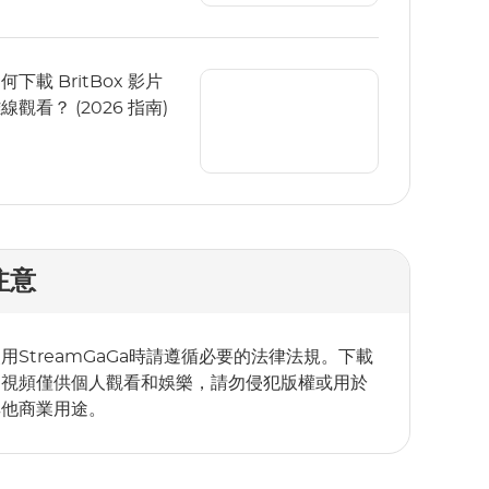
何下載 BritBox 影片
線觀看？ (2026 指南)
注意
用StreamGaGa時請遵循必要的法律法規。下載
的視頻僅供個人觀看和娛樂，請勿侵犯版權或用於
其他商業用途。