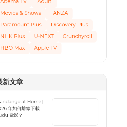
Abema TV
Adult
Movies & Shows
FANZA
Paramount Plus
Discovery Plus
NHK Plus
U-NEXT
Crunchyroll
HBO Max
Apple TV
最新文章
Fandango at Home]
026 年如何離線下載
udu 電影？