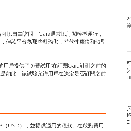
2
可以自由訪問。Gaia通常以訂閱模型運行，
的，但該平台為那些對瑜伽，替代性康復和轉型
可
）的用戶提供了免費試用'在訂閱Gaia計劃之前的
(
也是如此。該試驗允許用戶在決定是否訂閱之前
B
[
移
D
.99（USD），並提供適用的稅款。在啟動費用