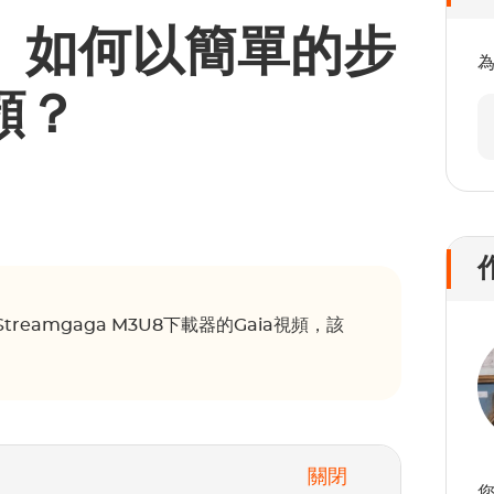
頻】如何以簡單的步
頻？
amgaga M3U8下載器的Gaia視頻，該
關閉
您