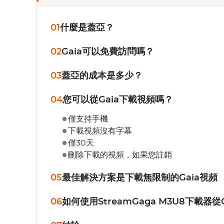
01
什麼是蓋亞？
02
Gaia可以免費訪問嗎？
03
蓋亞的成本是多少？
04
您可以從Gaia下載視頻嗎？
僅支持手機
下載視頻沒有字幕
僅30天
刪除下載的視頻，如果您註銷
05
最佳解決方案是下載無限制的Gaia視頻
06
如何使用StreamGaga M3U8下載器從