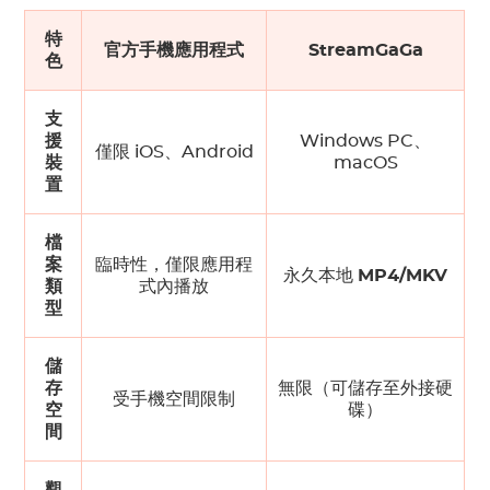
特
官方手機應用程式
StreamGaGa
色
支
援
Windows PC、
僅限 iOS、Android
裝
macOS
置
檔
案
臨時性，僅限應用程
永久本地
MP4/MKV
類
式內播放
型
儲
存
無限（可儲存至外接硬
受手機空間限制
空
碟）
間