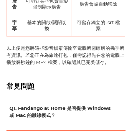
廣
可能對某些免費電影
廣告會被自動移除
告
強制顯示廣告
字
基本的開啟/關閉切
可儲存獨立的 .srt 檔
幕
換
案
以上便是您將這些影音檔案傳輸至電腦所需瞭解的幾乎所
有資訊。若您正在為旅途打包，僅需記得先在您的電腦上
播放幾秒鐘的 MP4 檔案，以確認其已完美儲存。
常見問題
Q1. Fandango at Home 是否提供 Windows
或 Mac 的離線模式？