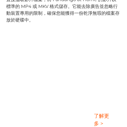
標準的 MP4 或 MKV 格式儲存。它能去除廣告並忽略行
動裝置專用的限制，確保您能獲得一份乾淨無瑕的檔案存
放於硬碟中。
StreamGaGa Fandango at
了解更
Home Downloader
多 >