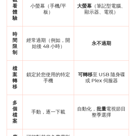
觀
看
小螢幕（手機/平
大螢幕
（筆記型電腦、
體
板）
顯示器、電視）
驗
時
間
經常過期（例如，開
永不過期
限
始後 48 小時）
制
檔
案
鎖定於您使用的特定
可轉移
至 USB 隨身碟
轉
手機
或 Plex 伺服器
移
多
個
自動化，
批量
電視節目
手動，逐一下載
檔
整季選擇
案