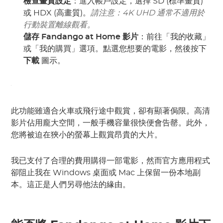
檢查畫質設定
：進入帳戶設定，選擇 SD (標準畫質)
或 HDX (高畫質)。
請注意：4K UHD 通常不適用於
行動裝置離線觀看。
儲存 Fandango at Home 影片
：前往「我的收藏」
或「我的購買」選項。點選您想要的電影，然後按下
下載
圖示。
此功能雖適合火車或飛行途中觀賞，卻有顯著侷限。高清
影片佔用龐大空間，一般手機容量很快便會告罄。此外，
您將被迫在狹小的螢幕上觀賞昂貴的大片。
我已支付了合理的費用購得一部電影，然而官方應用程式
卻阻止我在 Windows 桌面或 Mac 上保留一份本地副
本。這正是人們另尋他法的緣由。