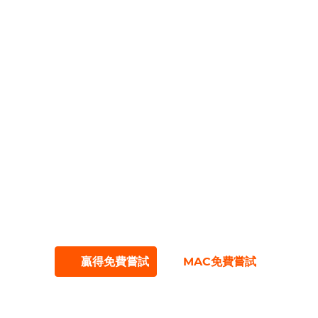
通過1080p HD分辨率享受清晰的觀看體
驗；
通過GPU加速和渦輪速度快速下載；
輕鬆播放和享受MP4和MKV等各種格式；
在5個PC上使用一個帳戶，以增加方便；
下載單獨的字幕文件；
有效地下載了帶有批處理功能的多個文件；
通過無廣告和用戶友好的接口無縫導航；
嘗試免費試用，使您可以在30天內下載多達
3個文件。
＃
＃
贏得免費嘗試
MAC免費嘗試