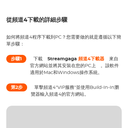
從頻道4下載的詳細步驟
如何將頻道4程序下載到PC？您需要做的就是遵循以下簡
單步驟：
步驟1
 下載 
Streamgaga
頻道4下載器
 來自 
官方網站並將其安裝在您的PC上 
 。該軟件
適用於Mac和Windows操作系統。 
第2步
 單擊頻道4"VIP服務"並使用Build-In-In瀏
覽器輸入頻道4的官方網站。 