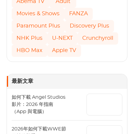
Abema TV
Adult
Movies & Shows
FANZA
Paramount Plus
Discovery Plus
NHK Plus
U-NEXT
Crunchyroll
HBO Max
Apple TV
最新文章
如何下載 Angel Studios
影片：2026 年指南
（App 與電腦）
2026年如何下載WWE節