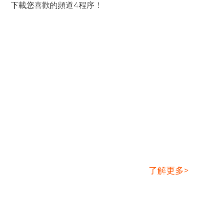
下載您喜歡的頻道4程序！
最終視頻下載解決方案
了解更多>
StreamGaga Channel 4下載器是一種方便
的解決方案，用於以高質量從頻道4下載您喜
歡的程序，而無需任何限制。