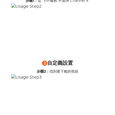
步驟1：
從“ VIP服務”中選擇“Channel 4”
自定義設置
2
步驟2：
找到要下載的視頻