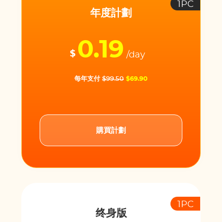
1PC
年度計劃
0.19
$
/day
每年支付
$99.50
$69.90
購買計劃
1PC
终身版