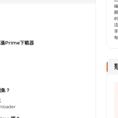
遜Prime下載器
劇集？
式
loader