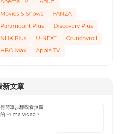
Abema TV
Adult
Movies & Shows
FANZA
Paramount Plus
Discovery Plus
NHK Plus
U-NEXT
Crunchyroll
HBO Max
Apple TV
最新文章
如何簡單步驟觀看無廣
的 Prime Video？