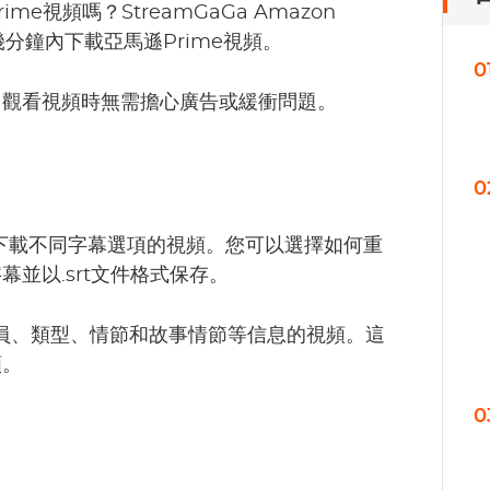
視頻嗎？StreamGaGa Amazon
幾分鐘內下載亞馬遜Prime視頻。
0
。觀看視頻時無需擔心廣告或緩衝問題。
0
er可幫您下載不同字幕選項的視頻。您可以選擇如何重
並以.srt文件格式保存。
、演員、類型、情節和故事情節等信息的視頻。這
頻。
0