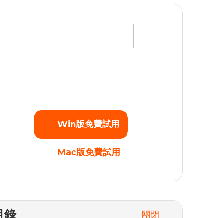
將您最愛的電影、電視劇和原創劇集下載為高清
080p的MP4視頻，不受任何播放限制。立即開始
免費試用！
Win版免費試用
Mac版免費試用
目錄
關閉