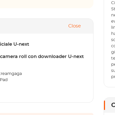
C
S
n
e
Close
li
h
sc
iciale U-next
c
g
tocamera roll con downloader U-next
te
p
s
 Streamgaga
p
iPad
C