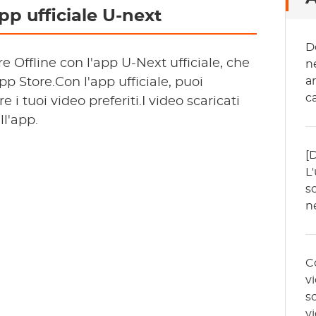
pp ufficiale U-next
D
Offline con l'app U-Next ufficiale, che
n
a
p Store.Con l'app ufficiale, puoi
c
i tuoi video preferiti.I video scaricati
v
ll'app.
c
[
L
s
n
C
v
s
v