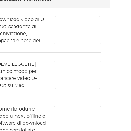
ownload video di U-
ext: scadenze di
rchiviazione,
apacità e note del
olume di
omunicazione
DEVE LEGGERE]
'unico modo per
caricare video U-
ext su Mac
ome riprodurre
ideo u-next offline e
oftware di download
ideo consigliato