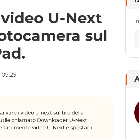
I
 video U-Next
In
 fotocamera sul
Pad.
3.09.25
A
lvare i video u-next sul tiro della
 utile chiamato Downloader U-Next
e facilmente video U-Next e spostarli