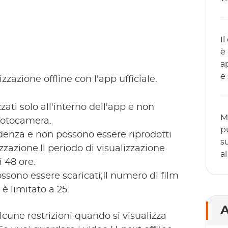
I
è
a
e
zzazione offline con l'app ufficiale.
zati solo all'interno dell'app e non
M
 fotocamera.
p
adenza e non possono essere riprodotti
s
izzazione.Il periodo di visualizzazione
al
 48 ore.
ssono essere scaricati;Il numero di film
è limitato a 25.
A
une restrizioni quando si visualizza