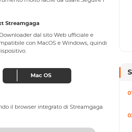
mento molto facile da usare.Seguire i
ext Streamgaga
Downloader dal sito Web ufficiale e
compatibile con MacOS e Windows, quindi
ispositivo.
Mac OS
0
ando il browser integrato di Streamgaga
0