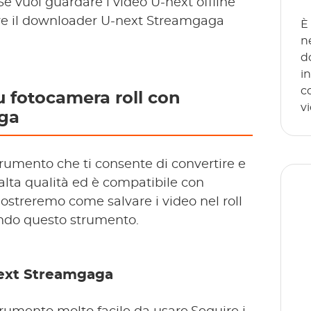
.Se vuoi guardare i video U-next offline
zare il downloader U-next Streamgaga
È
n
d
i
c
u fotocamera roll con
v
ga
mento che ti consente di convertire e
alta qualità ed è compatibile con
treremo come salvare i video nel roll
ando questo strumento.
T
sp
next Streamgaga
se
gr