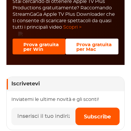
Stai cercando di ottenere Apple TV Plus
Productions gratuitamente? Raccomando
StreamGaGa Apple TV Plus Downloader che
ti consente di scaricare spettacoli da quasi
tutti i principali video
Scopri >
Prova gratuita
Prova gratuita
per Win
per Mac
Iscrivetevi
Inviatemi le ultime novità e gli sconti!
Subscribe