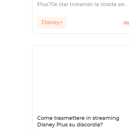
Plus?Se stai trovando la strada per
cambiare la posizione del
download Disney Plus o vuoi fare
Disney+
(0
la mano sul perché la posizione del
download Disney Plus è uscita con
grigio, questo post può darti tutte
le risposte.
Come trasmettere in streaming
Disney Plus su discordia?