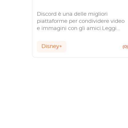
Discord è una delle migliori
piattaforme per condividere video
e immagini con gli amici.Leggi
questa guida se vuoi sapere come
trasmettere in streaming Disney
Disney+
(0
Plus su Discord.