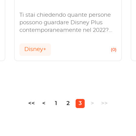
Ti stai chiedendo quante persone
possono guardare Disney Plus
contemporaneamente nel 2022?
Fare riferimento a questo articolo
completo per scoprirlo.
Disney+
)
(0)
<<
<
1
2
3
>
>>