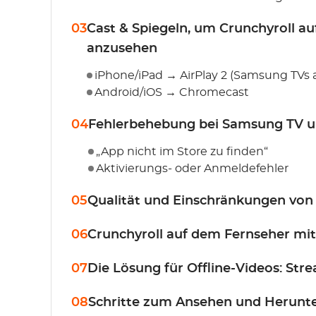
03
Cast & Spiegeln, um Crunchyroll a
anzusehen
iPhone/iPad → AirPlay 2 (Samsung TVs 
Android/iOS → Chromecast
04
Fehlerbehebung bei Samsung TV 
„App nicht im Store zu finden“
Aktivierungs- oder Anmeldefehler
05
Qualität und Einschränkungen von
06
Crunchyroll auf dem Fernseher mi
07
Die Lösung für Offline-Videos: S
08
Schritte zum Ansehen und Herunte