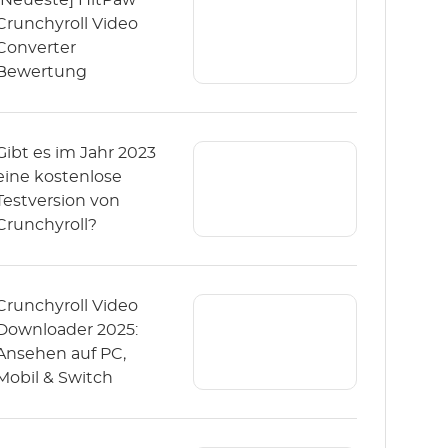
[Neueste] HitPaw
Crunchyroll Video
Converter
Bewertung
Gibt es im Jahr 2023
eine kostenlose
Testversion von
Crunchyroll?
Crunchyroll Video
Downloader 2025:
Ansehen auf PC,
Mobil & Switch