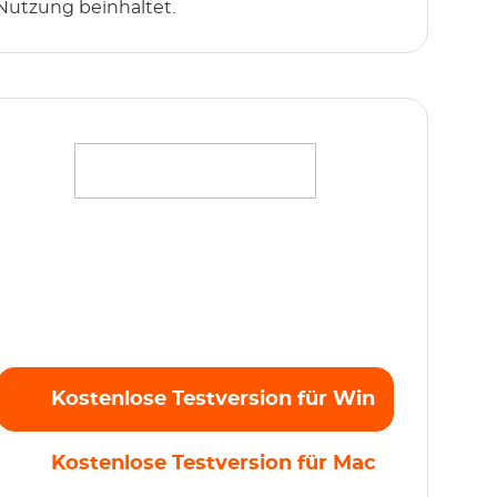
Nutzung beinhaltet.
Streamen Sie mühelos Ihre Lieblingsfilme,
Serien und Originale in Full HD 1080p ohne
Einschränkungen. Kostenlose Testversion
jetzt starten!
Kostenlose Testversion für Win
Kostenlose Testversion für Mac