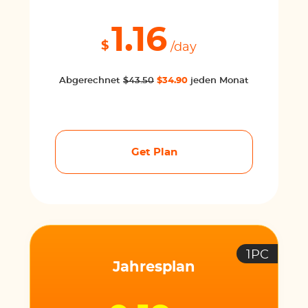
1.16
$
/day
Abgerechnet
$43.50
$34.90
jeden Monat
Get Plan
1PC
Jahresplan