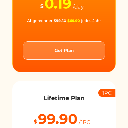
0.19
$
/day
Abgerechnet
$99.50
$69.90
jedes Jahr
Get Plan
1PC
Lifetime Plan
99.90
$
/1PC