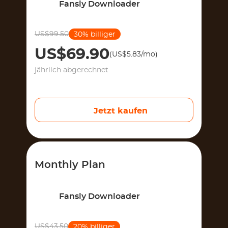
Fansly Downloader
US$99.50
30% billiger
US$69.90
(US$5.83/mo)
jährlich abgerechnet
Jetzt kaufen
Monthly Plan
Fansly Downloader
US$43.50
20% billiger