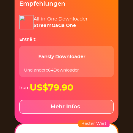
Empfehlungen
All-in-One Downloader
StreamGaGa One
Enthält:
Fansly Downloader
Und andere64Downloader
US$79.90
from
Mehr Infos
Bester Wert