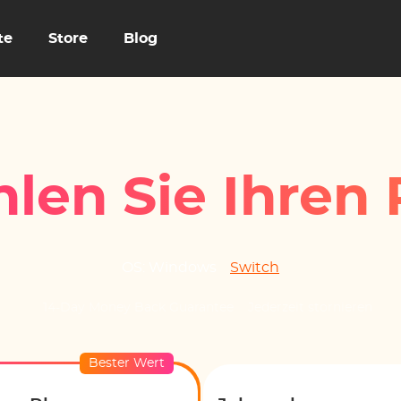
te
Store
Blog
len Sie Ihren 
OS:
Windows
Switch
14-Day Money Back Guarantee
Jederzeit stornieren
Bester Wert