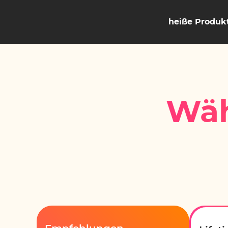
heiße Produk
Wäh