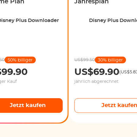
ime Plan
Jahresplan
Disney Plus Downloader
Disney Plus Downl
50
US$99.50
50% billiger
30% billiger
99.90
US$69.90
(US$5.8
ger Kauf
jährlich abgerechnet
Jetzt kaufen
Jetzt kaufe