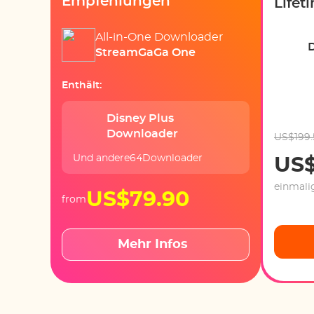
Empfehlungen
Lifet
All-in-One Downloader
StreamGaGa One
Enthält:
Disney Plus
Downloader
US$199.
Und andere64Downloader
US$
einmali
US$79.90
from
Mehr Infos