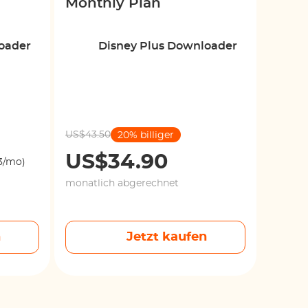
Monthly Plan
oader
Disney Plus Downloader
US$43.50
20% billiger
US$34.90
3/mo)
monatlich abgerechnet
n
Jetzt kaufen