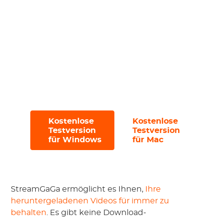
Navigieren Sie nahtlos mit der
werbefreien
und benutzerfreundlichen
Oberfläche;
Probieren Sie es mit einer kostenlosen
Testversion aus, die es Ihnen
ermöglicht,
3 Dateien in 30 Tagen
herunterzuladen.
Kostenlose
Kostenlose
#
#
Testversion
Testversion
für Windows
für Mac
StreamGaGa ermöglicht es Ihnen,
Ihre
heruntergeladenen Videos für immer zu
behalten
. Es gibt keine Download-