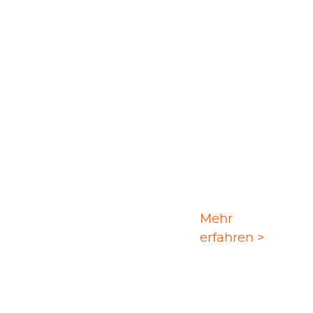
StreamGaGa Amazon
Mehr
Downloader
erfahren >
StreamGaGa kann Ihre Lieblingsvideos
von Amazon Prime herunterladen, um
Probleme mit dem Nicht-Download von