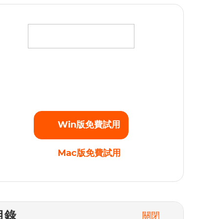
將您最愛的電影、電視劇和原創劇集下載為高清
080p的MP4視頻，不受任何播放限制。立即開始
免費試用！
Win版免費試用
Mac版免費試用
目錄
關閉