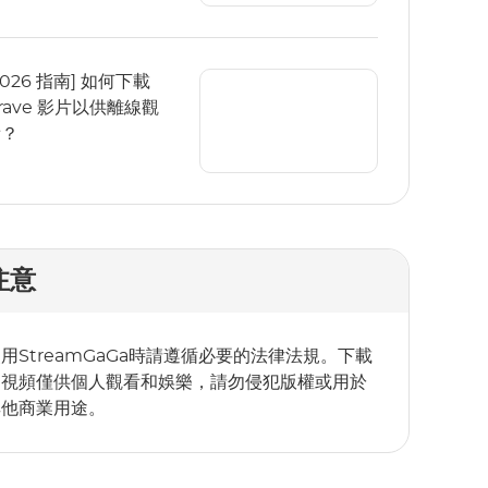
2026 指南] 如何下載
rave 影片以供離線觀
看？
注意
用StreamGaGa時請遵循必要的法律法規。下載
的視頻僅供個人觀看和娛樂，請勿侵犯版權或用於
其他商業用途。