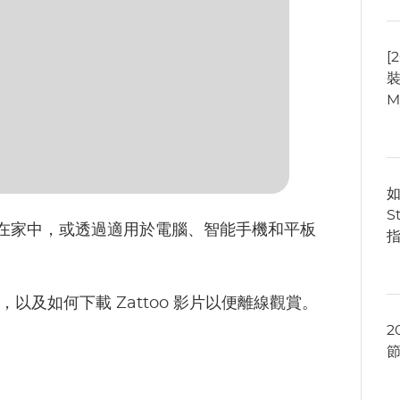
[
裝
M
如
S
可以在家中，或透過適用於電腦、智能手機和平板
指
，以及如何下載 Zattoo 影片以便離線觀賞。
2