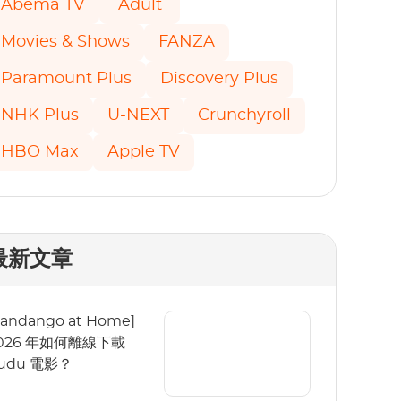
Abema TV
Adult
Movies & Shows
FANZA
Paramount Plus
Discovery Plus
NHK Plus
U-NEXT
Crunchyroll
HBO Max
Apple TV
最新文章
Fandango at Home]
026 年如何離線下載
udu 電影？