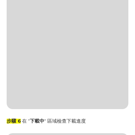
步驟 6
在 "
下載中
" 區域檢查下載進度