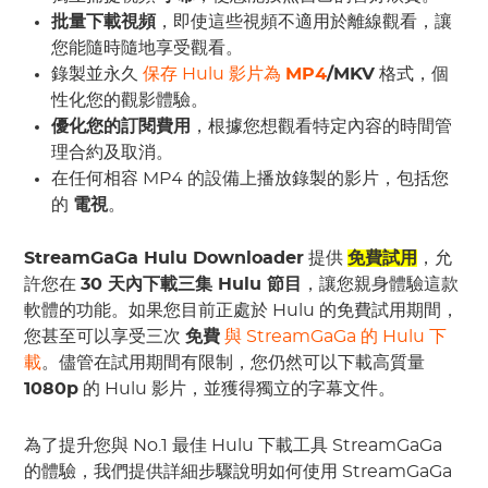
批量下載視頻
，即使這些視頻不適用於離線觀看，讓
您能隨時隨地享受觀看。
錄製並永久
保存 Hulu 影片為
MP4
/MKV
格式，個
性化您的觀影體驗。
優化您的訂閱費用
，根據您想觀看特定內容的時間管
理合約及取消。
在任何相容 MP4 的設備上播放錄製的影片，包括您
的
電視
。
StreamGaGa Hulu Downloader
提供
免費試用
，允
許您在
30 天內下載三集 Hulu 節目
，讓您親身體驗這款
軟體的功能。如果您目前正處於 Hulu 的免費試用期間，
您甚至可以享受三次
免費
與 StreamGaGa 的 Hulu 下
載
。儘管在試用期間有限制，您仍然可以下載高質量
1080p
的 Hulu 影片，並獲得獨立的字幕文件。
為了提升您與 No.1 最佳 Hulu 下載工具 StreamGaGa
的體驗，我們提供詳細步驟說明如何使用 StreamGaGa