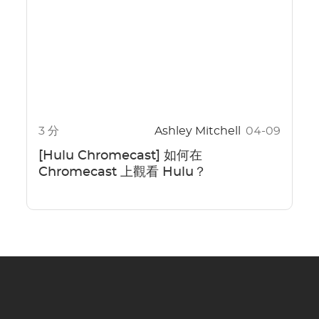
3 分
Ashley Mitchell
04-09
[Hulu Chromecast] 如何在
Chromecast 上觀看 Hulu？