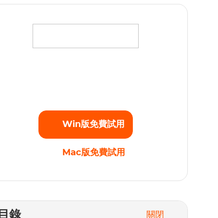
將您最愛的電影、電視劇和原創劇集下載為高清
1080p的MP4視頻，不受任何播放限制。立即開始
免費試用！
Win版免費試用
Mac版免費試用
目錄
關閉