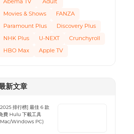
Abema TV
Adult
Movies & Shows
FANZA
Paramount Plus
Discovery Plus
NHK Plus
U-NEXT
Crunchyroll
HBO Max
Apple TV
最新文章
[2025 排行榜] 最佳 6 款
免費 Hulu 下載工具
(Mac/Windows PC)