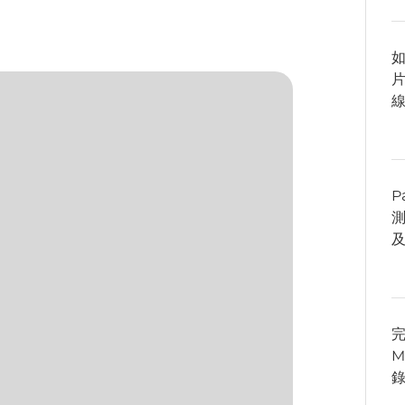
如
片
P
完
M
錄