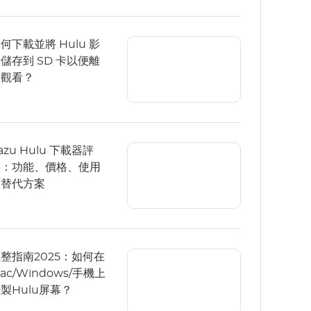
何下載並將 Hulu 影
儲存到 SD 卡以便離
線觀看？
azu Hulu 下載器評
測：功能、價格、使用
及替代方案
整指南2025：如何在
ac/Windows/手機上
製Hulu屏幕？