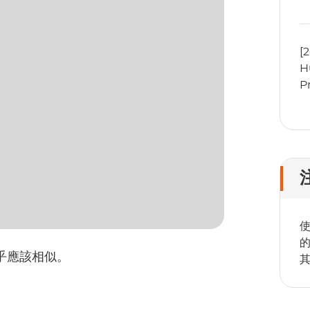
[
H
P
使
乎應該相似。