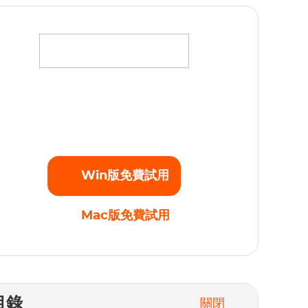
將您最愛的電影、電視劇和原創劇集下載為高清
080p的MP4視頻，不受任何播放限制。立即開始
免費試用！
Win版免費試用
Mac版免費試用
目錄
關閉