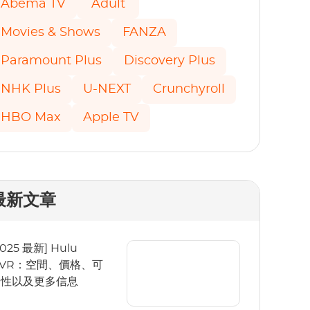
Abema TV
Adult
Movies & Shows
FANZA
Paramount Plus
Discovery Plus
NHK Plus
U-NEXT
Crunchyroll
HBO Max
Apple TV
最新文章
2025 最新] Hulu
VR：空間、價格、可
用性以及更多信息