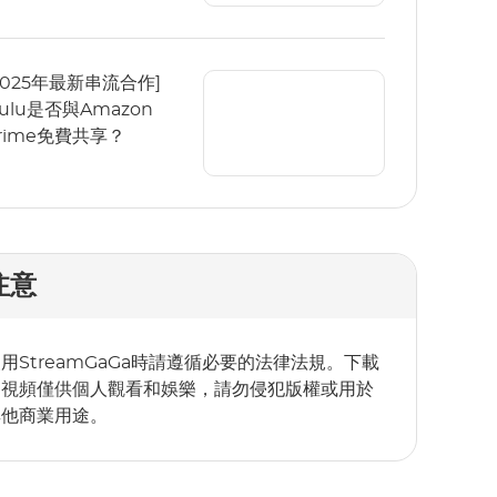
2025年最新串流合作]
ulu是否與Amazon
rime免費共享？
注意
用StreamGaGa時請遵循必要的法律法規。下載
的視頻僅供個人觀看和娛樂，請勿侵犯版權或用於
其他商業用途。