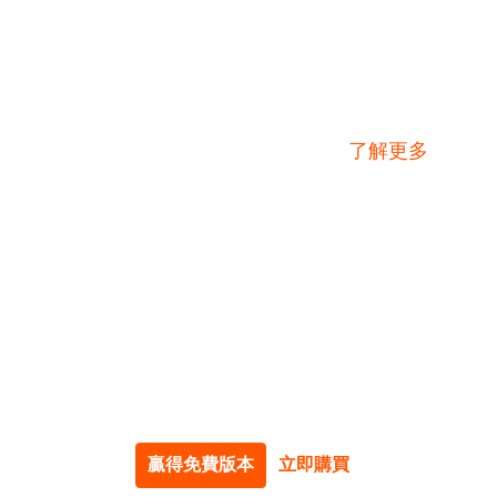
MPD視頻DL軟件
了解更多
StreamGaga MPD視頻下載器是用於從流服
務下載MPD視頻的最新軟件。這種創新的工
具使您可以快速輕鬆地從流行的流媒體服務下
載高清視頻。直觀地使用，只需將URL粘貼到
內置的瀏覽器地址欄即可開始下載，而
StreamGaga支持下載到MP4和MKV等各種
視頻格式下，提供了令人愉悅的，無廣告的觀
看體驗。
贏得免費版本
立即購買