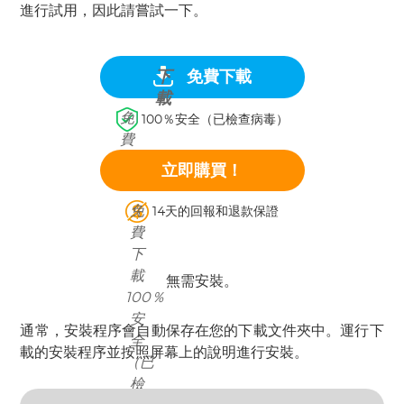
進行試用，因此請嘗試一下。
下
免費下載
載
免
100％安全（已檢查病毒）
費
下
立即購買！
載
免
14天的回報和退款保證
費
下
載
無需安裝。
100％
安
通常，安裝程序會自動保存在您的下載文件夾中。運行下
全
載的安裝程序並按照屏幕上的說明進行安裝。
（已
檢