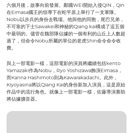
六個月後，故事向前發展。鄰國WEI開始入侵QIN，Qin
在Eimasa國王的領導下在蛇平原上舉行了一支軍隊。
Nobu以步兵的身份去戰場。他與他的同胞，尾巴兄弟，
不可靠的下士Sawakei和神秘的Qiang kai構成了這五個
中最弱的。儘管在魏部隊佔據的一個有利的山丘上人數超
過了，但命令Nobu所屬的單位的老虎Shin命令命令收
費。
與上一部電影一樣，這部電影的演員將繼續包括kento
Yamazaki作為Nobu，Ryo Yoshizawa飾演Eimasa，
而Kanna Hashimoto則為Kawarakadachi。此外，
Kiyoyasina將以Qiang Kai的身份新加入演員，這是原始
作品中的流行角色。就像上一部電影一樣，佐藤導演賽助
將佔據擴音器。