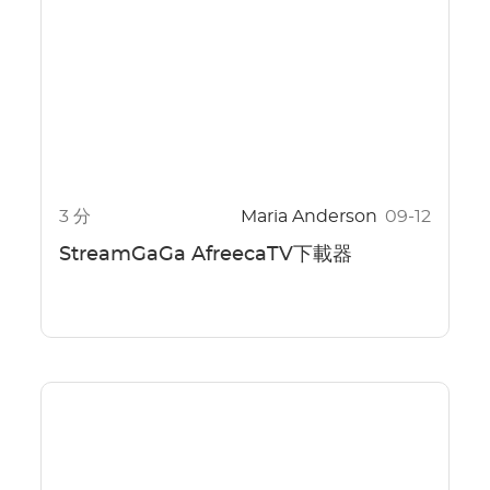
3 分
Maria Anderson
09-12
StreamGaGa AfreecaTV下載器