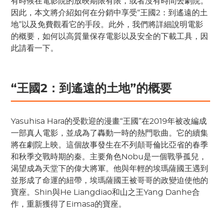
有時候在電影院的放映期限有限，或者沒有時間去劇院。
因此，本文將介紹如何在分銷中享受“王國2：到遙遠的土
地”以及免費觀看它的手段。此外，我們將詳細說明電影
的概要，如何以高質量保存電影以及安全的下載工具，因
此請看一下。
“王國2：到遙遠的土地”的概要
Yasuhisa Hara的受歡迎的漫畫“王國”在2019年被改編成
一部真人電影，並成為了轟動一時的熱門歌曲。它的續集
將在劇院上映。這個故事發生在不列顛哥倫比亞省的春季
和秋季交戰時期的秦。主要角色Nobu是一個戰爭孤兒，
渴望成為天堂下的偉大將軍。他與年輕的埃瑪薩國王遇到
並形成了命運的紐帶，埃瑪薩國王被哥哥的政變迫使他的
寶座。Shin與He Liangdiao和山之王Yang Danhe合
作，重新獲得了Eimasa的寶座。