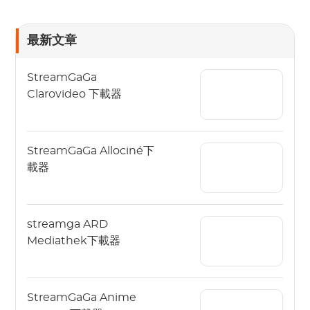
最新文章
StreamGaGa
Clarovideo 下載器
StreamGaGa Allociné下
載器
streamga ARD
Mediathek下載器
StreamGaGa Anime