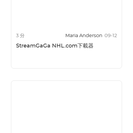
3 分
Maria Anderson
09-12
StreamGaGa NHL.com下載器