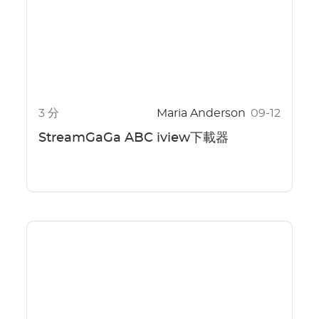
3 分
Maria Anderson
09-12
StreamGaGa ABC iview下載器