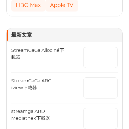
HBO Max
Apple TV
最新文章
StreamGaGa Allociné下
載器
StreamGaGa ABC
iview下載器
streamga ARD
Mediathek下載器