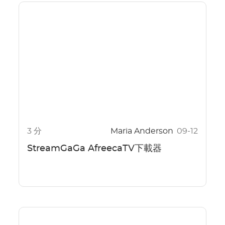
3 分
Maria Anderson
09-12
StreamGaGa AfreecaTV下載器