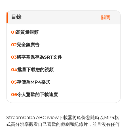
目錄
關閉
01
高質量視頻
02
完全無廣告
03
將字幕保存為SRT文件
04
批量下載您的視頻
05
存儲為MP4格式
06
令人驚歎的下載速度
StreamGaGa ABC iview下載器將確保您隨時以MP4格
式高分辨率觀看自己喜歡的戲劇和紀錄片，並且沒有任何