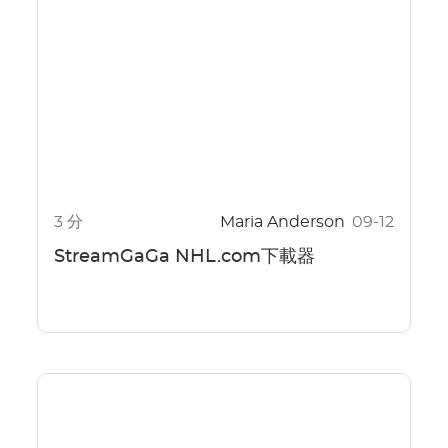
3 分
Maria Anderson
09-12
StreamGaGa NHL.com下載器