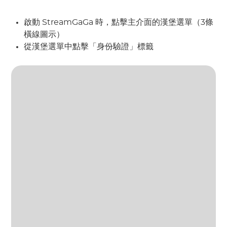
啟動 StreamGaGa 時，點擊主介面的漢堡選單（3條
橫線圖示）
從漢堡選單中點擊「身份驗證」標籤