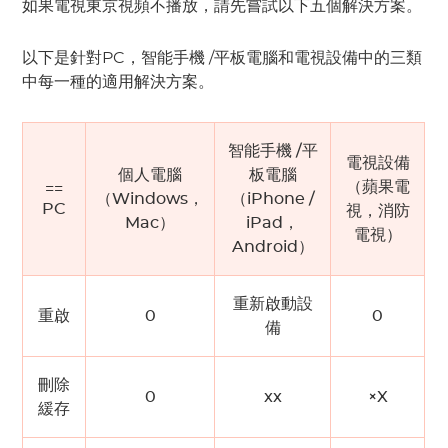
如果電視東京視頻不播放，請先嘗試以下五個解決方案。
以下是針對PC，智能手機 /平板電腦和電視設備中的三類
中每一種的適用解決方案。
智能手機 /平
電視設備
個人電腦
板電腦
（蘋果電
==
（Windows，
（iPhone /
PC
視，消防
Mac）
iPad，
電視）
Android）
重新啟動設
重啟
0
0
備
刪除
0
xx
×X
緩存