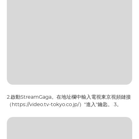
2.啟動StreamGaga。在地址欄中輸入電視東京視頻鏈接
（https://video.tv-tokyo.co.jp/）"進入"鑰匙。 3。