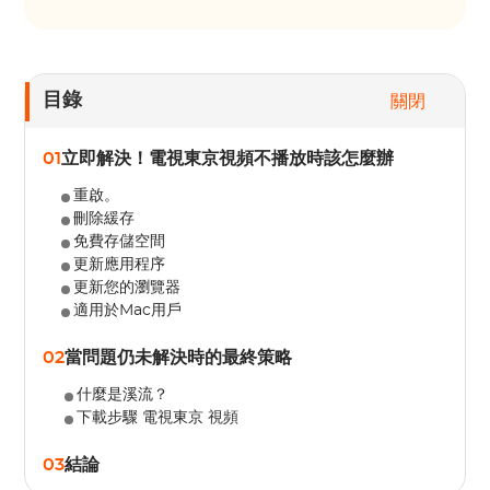
目錄
關閉
01
立即解決！電視東京視頻不播放時該怎麼辦
重啟。
刪除緩存
免費存儲空間
更新應用程序
更新您的瀏覽器
適用於Mac用戶
02
當問題仍未解決時的最終策略
什麼是溪流？
下載步驟 電視東京 視頻
03
結論