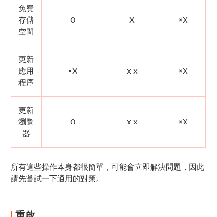
免費
存儲
0
X
×X
空間
更新
應用
×X
x x
×X
程序
更新
瀏覽
0
x x
×X
器
所有這些操作本身都很簡單，可能會立即解決問題，因此
請先嘗試一下適用的對策。
重啟。