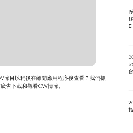
[
移
D
2
S
W節目以稍後在離開應用程序後查看？我們抓
有廣告下載和觀看CW情節。
2
指