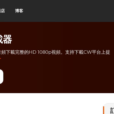
商店
博客
載器
.0音頻下載完整的HD 1080p視頻。支持下載CW平台上提
>