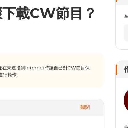
驟下載CW節目？
未連接到Internet時讓自己對CW節目保
進行操作。
關閉
嗨