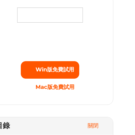
將您最愛的電影、電視劇和原創劇集下載為高清
080p的MP4視頻，不受任何播放限制。立即開始
免費試用！
Win版免費試用
Mac版免費試用
目錄
關閉