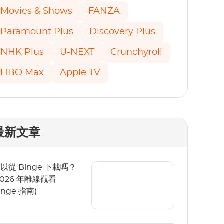
Movies & Shows
FANZA
Paramount Plus
Discovery Plus
NHK Plus
U-NEXT
Crunchyroll
HBO Max
Apple TV
最新文章
以從 Binge 下載嗎？
2026 年離線觀看
inge 指南)