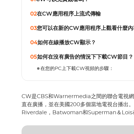
02
在CW應用程序上流式傳輸
03
您可以在新的CW應用程序上觀看什麼內
04
如何在線播放CW顯示？
05
如何在沒有廣告的情況下下載CW節目？
在您的PC上下載CW視頻的步驟：
CW是CBS和Warnermedia之間的聯合電視
直在廣播，並在美國200多個當地電視台播出
Riverdale，Batwoman和Superman＆