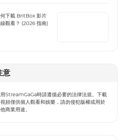
何下載 BritBox 影片
線觀看？ (2026 指南)
注意
用StreamGaGa時請遵循必要的法律法規。下載
的視頻僅供個人觀看和娛樂，請勿侵犯版權或用於
其他商業用途。