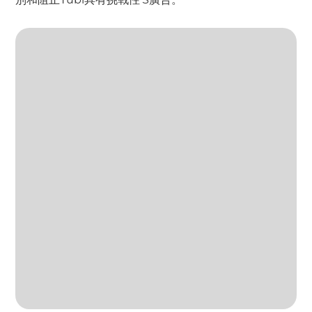
別和阻止Tubi具有挑戰性’S廣告。