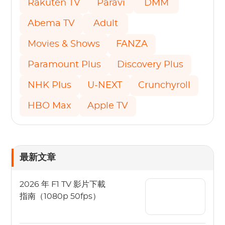
Rakuten TV
Paravi
DMM
Abema TV
Adult
Movies & Shows
FANZA
Paramount Plus
Discovery Plus
NHK Plus
U-NEXT
Crunchyroll
HBO Max
Apple TV
最新文章
2026 年 F1 TV 影片下載
指南（1080p 50fps）