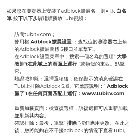
如果您在瀏覽器上安裝了adblock擴展名，則可以
白名
單
按下以下步驟繼續播放Tubi視頻：
訪問tubitv.com；
使用權
Adblock擴展設置
：查找位於瀏覽器右上角
的Adblock擴展圖標’S接口並單擊它。
在Adblock設置菜單中，搜索一個名為的選項“
大學
教師’t在此域上的頁面上運行
”或類似的東西。點擊
它。
驗證域排除：選擇選項後，確保顯示的消息確認在
Tubi上排除Adblock’S域。它應該說明：“
Adblock
贏了’t在任何頁面匹配上運行：www.tubitv.com
。”
重新加載頁面：檢查復選框，該複選框可以重新加載
並刷新其內容。
確認排除：最後，單擊“
排除
”按鈕應用更改。在此之
後，您將能夠在不干擾adblock的情況下查看Tubi。