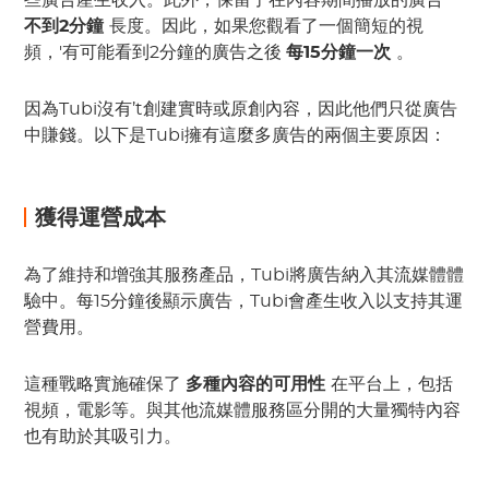
些廣告產生收入。此外，保留了在內容期間播放的廣告
不到2分鐘
長度。因此，如果您觀看了一個簡短的視
頻，'有可能看到2分鐘的廣告之後
每15分鐘一次
。
因為Tubi沒有’t創建實時或原創內容，因此他們只從廣告
中賺錢。以下是Tubi擁有這麼多廣告的兩個主要原因：
獲得運營成本
為了維持和增強其服務產品，Tubi將廣告納入其流媒體體
驗中。每15分鐘後顯示廣告，Tubi會產生收入以支持其運
營費用。
這種戰略實施確保了
多種內容的可用性
在平台上，包括
視頻，電影等。與其他流媒體服務區分開的大量獨特內容
也有助於其吸引力。