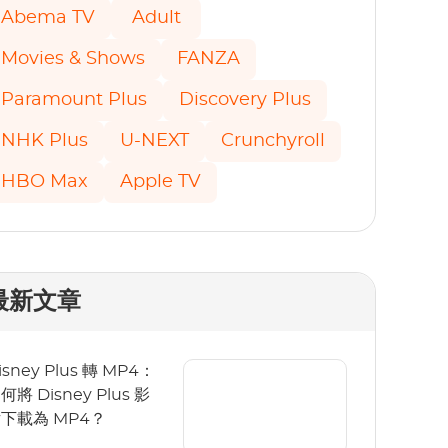
Abema TV
Adult
Movies & Shows
FANZA
Paramount Plus
Discovery Plus
NHK Plus
U-NEXT
Crunchyroll
HBO Max
Apple TV
最新文章
isney Plus 轉 MP4：
何將 Disney Plus 影
下載為 MP4？