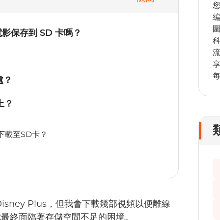
您
 電影保存到 SD 卡嗎？
處？
卡上？
電影下載至SD卡？
sney Plus，但我會下載幾部視頻以便離線
我最終面臨著存儲空間不足的困境。