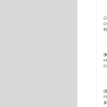
[
D
到
[
M
D
[
P