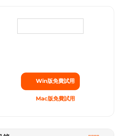
將您最愛的電影、電視劇和原創劇集下載為高清
080p的MP4視頻，不受任何播放限制。立即開始
免費試用！
Win版免費試用
Mac版免費試用