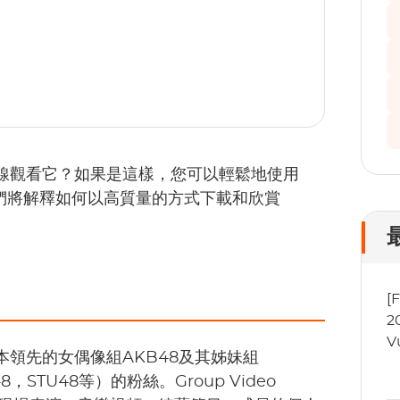
離線觀看它？如果是這樣，您可以輕鬆地使用
，我們將解釋如何以高質量的方式下載和欣賞
[
2
V
本領先的女偶像組AKB48及其姊妹組
8，STU48等）的粉絲。Group Video