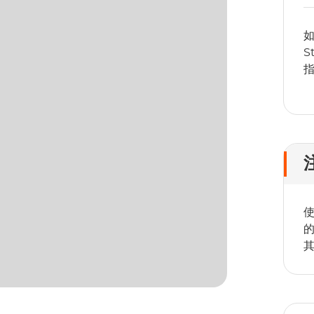
如
S
指
使