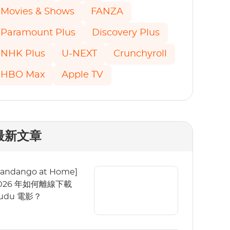
Movies & Shows
FANZA
Paramount Plus
Discovery Plus
NHK Plus
U-NEXT
Crunchyroll
HBO Max
Apple TV
最新文章
Fandango at Home]
026 年如何離線下載
udu 電影？