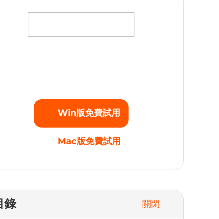
將您最愛的電影、電視劇和原創劇集下載為高清
080p的MP4視頻，不受任何播放限制。立即開始
免費試用！
Win版免費試用
Mac版免費試用
目錄
關閉