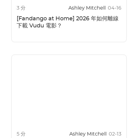
3 分
Ashley Mitchell
04-16
[Fandango at Home] 2026 年如何離線
下載 Vudu 電影？
5 分
Ashley Mitchell
02-13