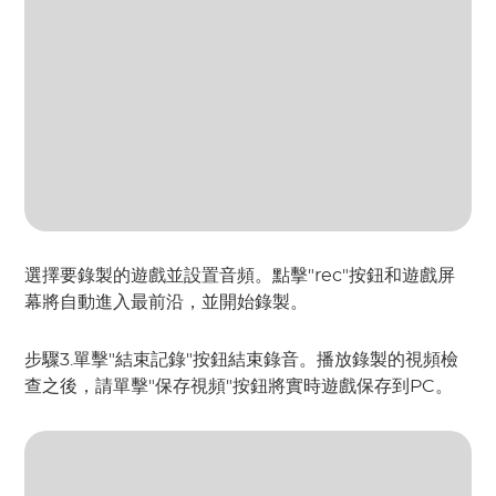
選擇要錄製的遊戲並設置音頻。點擊"rec"按鈕和遊戲屏
幕將自動進入最前沿，並開始錄製。
步驟3.單擊"結束記錄"按鈕結束錄音。播放錄製的視頻檢
查之後，請單擊"保存視頻"按鈕將實時遊戲保存到PC。