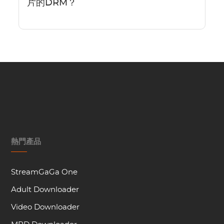
片的DRM？
熱門產品
StreamGaGa One
Adult Downloader
Video Downloader