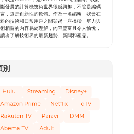
不斷發展的計算機技術世界很感興趣，不管是編碼
語言，還是創新性的軟體。作為一名編輯，我會在
複雜的技術和日常用戶之間架起一座橋樑，努力與
術相關的內容易於理解，內容豐富且令人愉​​悅，
讓讀者了解技術界的最新趨勢、新聞和產品。
類別
Hulu
Streaming
Disney+
Amazon Prime
Netflix
dTV
Rakuten TV
Paravi
DMM
Abema TV
Adult