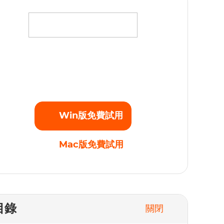
將您最愛的電影、電視劇和原創劇集下載為高清
080p的MP4視頻，不受任何播放限制。立即開始
免費試用！
Win版免費試用
Mac版免費試用
目錄
關閉