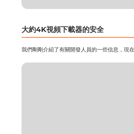
大約4K視頻下載器的安全
我們剛剛介紹了有關開發人員的一些信息，現