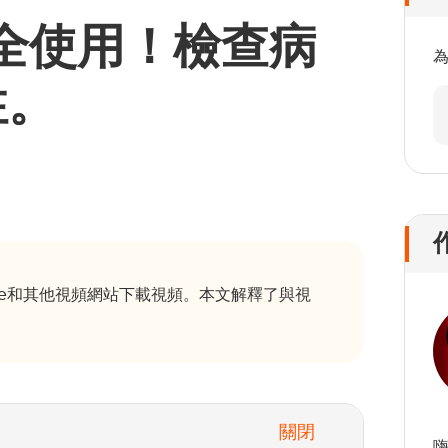
全使用！檢查病
性。
be和其他視頻網站下載視頻。本文解釋了與視
關閉
嗨