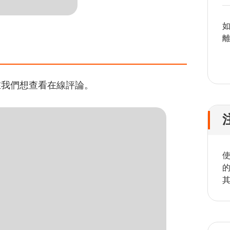
如
離
在我們想查看在線評論。
使