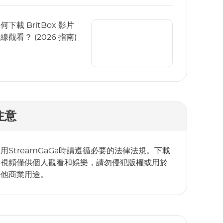
何下載 BritBox 影片
線觀看？ (2026 指南)
注意
用StreamGaGa時請遵循必要的法律法規。下載
的視頻僅供個人觀看和娛樂，請勿侵犯版權或用於
其他商業用途。