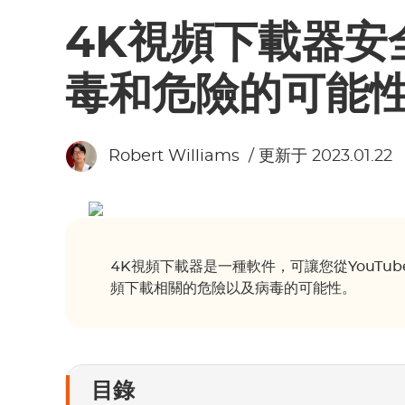
4K視頻下載器安
毒和危險的可能
Robert Williams
/ 更新于 2023.01.22
4K視頻下載器是一種軟件，可讓您從YouTu
頻下載相關的危險以及病毒的可能性。
目錄