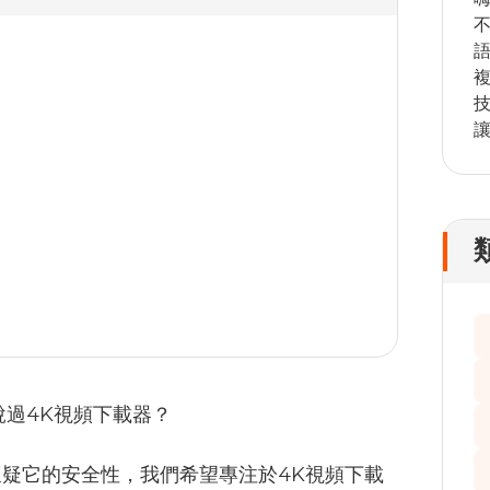
技
說過4K視頻下載器？
疑它的安全性，我們希望專注於4K視頻下載