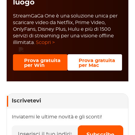
luogo
StreamGaGa One è una soluzione unica per
scaricare video da Netflix, Prime Video,
OnlyFans, Disney Plus, Hulu e più di 1500
servizi di streaming per una visione offline
illimitata.
Scopri >
Prova gratuita
Prova gratuita
per Win
per Mac
Iscrivetevi
Inviatemi le ultime novità e gli sconti!