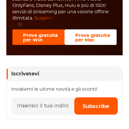
OnlyFans, Disney Plus, Hulu e più di 1500
servizi di streaming per una visione offline
illimitata.
Scopri >
Prova gratuita
Prova gratuita
per Win
per Mac
Iscrivetevi
Inviatemi le ultime novità e gli sconti!
Subscribe