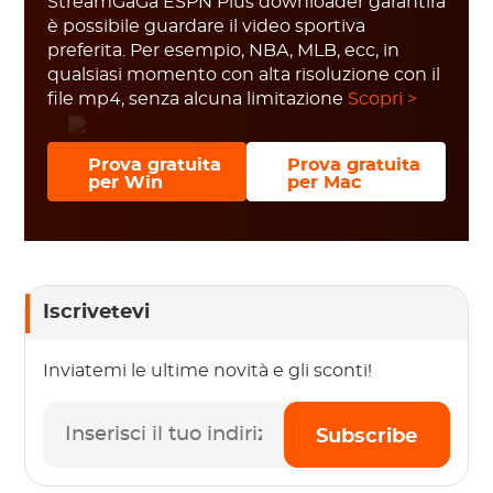
StreamGaGa ESPN Plus downloader garantirà
è possibile guardare il video sportiva
preferita. Per esempio, NBA, MLB, ecc, in
qualsiasi momento con alta risoluzione con il
file mp4, senza alcuna limitazione
Scopri >
Prova gratuita
Prova gratuita
per Win
per Mac
Iscrivetevi
Inviatemi le ultime novità e gli sconti!
Subscribe