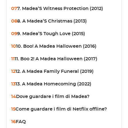
07
7. Madea’S Witness Protection (2012)
08
8. A Madea’S Christmas (2013)
09
9. Madea’S Tough Love (2015)
10
10. Boo! A Madea Halloween (2016)
11
11. Boo 2! A Madea Halloween (2017)
12
12. A Madea Family Funeral (2019)
13
13. A Madea Homecoming (2022)
14
Dove guardare i film di Madea?
15
Come guardare i film di Netflix offline?
16
FAQ