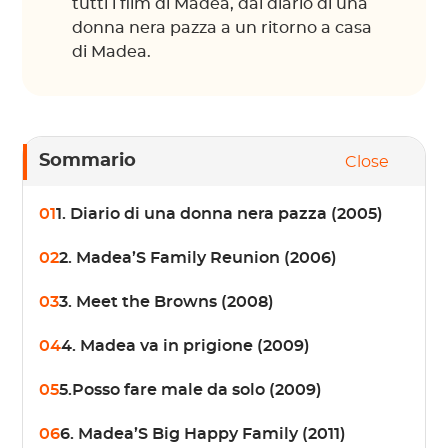
tutti i film di Madea, dal diario di una
donna nera pazza a un ritorno a casa
di Madea.
Sommario
Close
01
1. Diario di una donna nera pazza (2005)
02
2. Madea’S Family Reunion (2006)
03
3. Meet the Browns (2008)
04
4. Madea va in prigione (2009)
05
5.Posso fare male da solo (2009)
06
6. Madea’S Big Happy Family (2011)