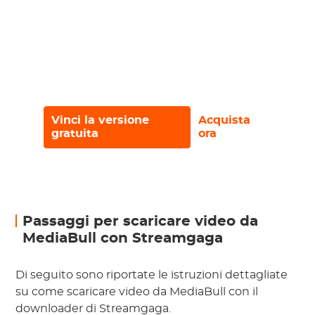
privacy.
Recensioni entusiastiche
dell'utente:"Miglior strumento i'quasi
usato,"dice uno dopo l'altro.‼ ︎
Vinci la versione
Acquista
gratuita
ora
Passaggi per scaricare video da
MediaBull con Streamgaga
Di seguito sono riportate le istruzioni dettagliate
su come scaricare video da MediaBull con il
downloader di Streamgaga.