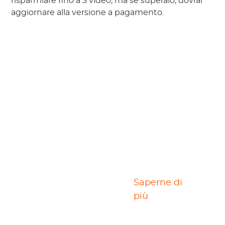
risparmiare fino a 3 video, ma se superalo, dovrai
aggiornare alla versione a pagamento.
MPD Video DL
Saperne di
Software
più
Streamgaga MPD Video Downloader è