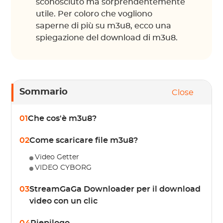
sconosciuto ma sorprendentemente
utile. Per coloro che vogliono
saperne di più su m3u8, ecco una
spiegazione del download di m3u8.
Sommario
Close
01
Che cos'è m3u8?
02
Come scaricare file m3u8?
Video Getter
VIDEO CYBORG
03
StreamGaGa Downloader per il download
video con un clic