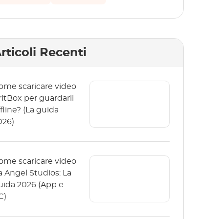
rticoli Recenti
ome scaricare video
ritBox per guardarli
fline? (La guida
026)
ome scaricare video
a Angel Studios: La
uida 2026 (App e
C)