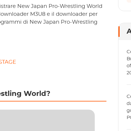
egistrare New Japan Pro-Wrestling World
l downloader M3U8 e il downloader per
programmi di New Japan Pro-Wrestling
A
C
B
ISTAGE
of
2
stling World?
C
d
g
P