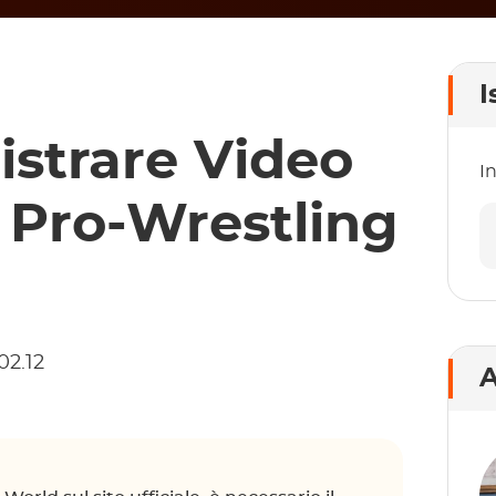
I
istrare Video
In
 Pro-Wrestling
02.12
A