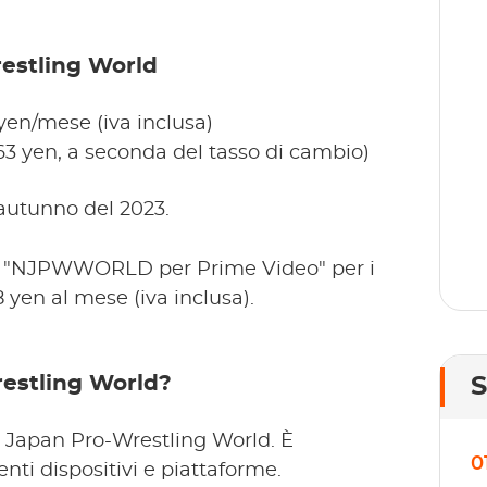
T
sp
restling World
se
gr
en/mese (iva inclusa)
63 yen, a seconda del tasso di cambio)
l'autunno del 2023.
ato "NJPWWORLD per Prime Video" per i
yen al mese (iva inclusa).
estling World?
 Japan Pro-Wrestling World. È
0
nti dispositivi e piattaforme.