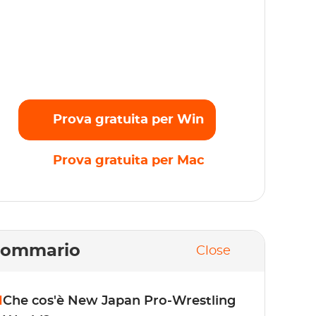
rasmettete senza problemi i vostri film,
ettacoli e originali preferiti in full HD 1080p
nza alcun limite. Inizia subito la prova
atuita!
Prova gratuita per Win
Prova gratuita per Mac
Sommario
Close
1
Che cos'è New Japan Pro-Wrestling