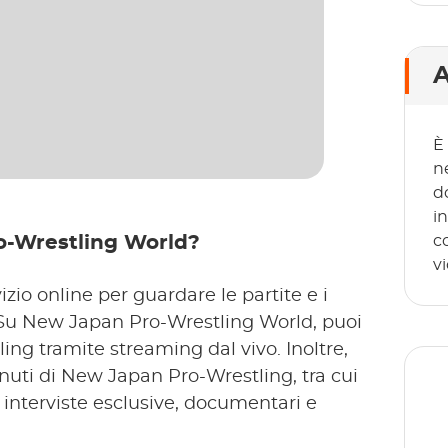
A
È
n
d
i
ro-Wrestling World?
c
v
io online per guardare le partite e i
Su New Japan Pro-Wrestling World, puoi
ing tramite streaming dal vivo. Inoltre,
uti di New Japan Pro-Wrestling, tra cui
i, interviste esclusive, documentari e