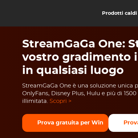
Prodotti caldi
StreamGaGa One: St
vostro gradimento 
in qualsiasi luogo
StreamGaGa One è una soluzione unica per
OnlyFans, Disney Plus, Hulu e più di 1500 
illimitata.
Scopri >
Prova gratuita per Win
Prov