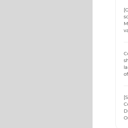
[
s
M
va
C
s
la
o
[
C
D
O