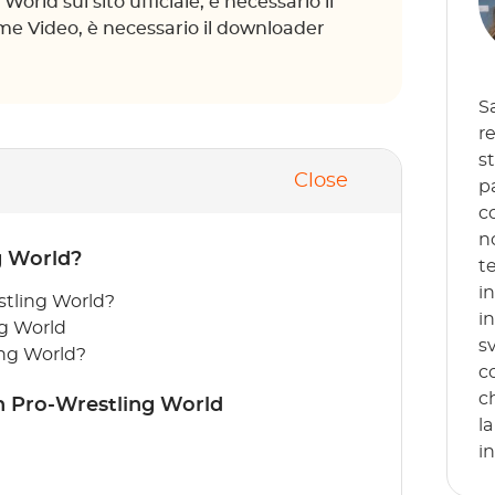
rld sul sito ufficiale, è necessario il
me Video, è necessario il downloader
S
re
s
Close
p
c
n
g World?
t
i
stling World?
i
ng World
s
ng World?
c
c
n Pro-Wrestling World
l
in