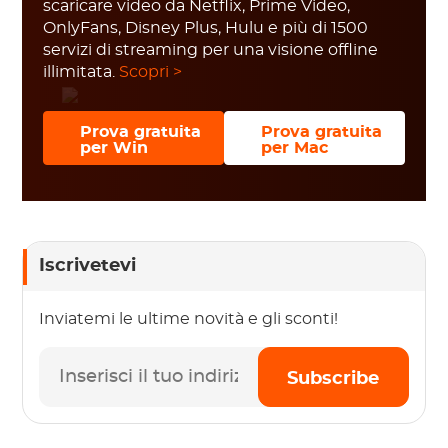
scaricare video da Netflix, Prime Video,
OnlyFans, Disney Plus, Hulu e più di 1500
servizi di streaming per una visione offline
illimitata.
Scopri >
Prova gratuita
Prova gratuita
per Win
per Mac
Iscrivetevi
Inviatemi le ultime novità e gli sconti!
Subscribe