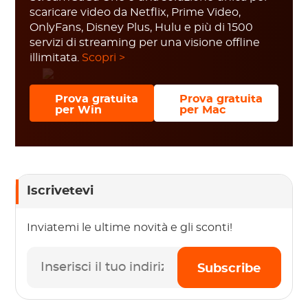
scaricare video da Netflix, Prime Video,
OnlyFans, Disney Plus, Hulu e più di 1500
servizi di streaming per una visione offline
illimitata.
Scopri >
Prova gratuita
Prova gratuita
per Win
per Mac
Iscrivetevi
Inviatemi le ultime novità e gli sconti!
Subscribe