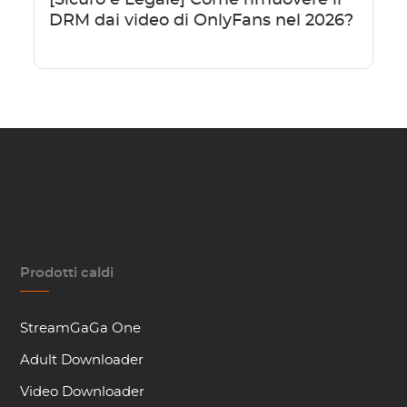
[Sicuro e Legale] Come rimuovere il
DRM dai video di OnlyFans nel 2026?
Prodotti caldi
StreamGaGa One
Adult Downloader
Video Downloader