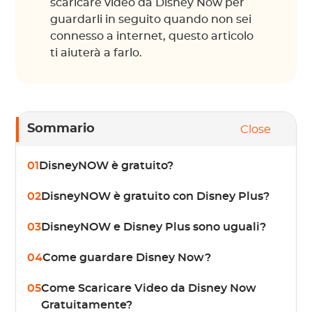
scaricare video da Disney Now per
guardarli in seguito quando non sei
connesso a internet, questo articolo
ti aiuterà a farlo.
Sommario
Close
01
DisneyNOW è gratuito?
02
DisneyNOW è gratuito con Disney Plus?
03
DisneyNOW e Disney Plus sono uguali?
04
Come guardare Disney Now?
05
Come Scaricare Video da Disney Now
Gratuitamente?