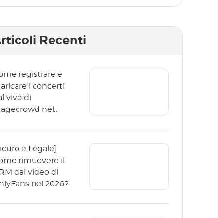
rticoli Recenti
ome registrare e
aricare i concerti
l vivo di
tagecrowd nel
026?
Sicuro e Legale]
ome rimuovere il
RM dai video di
nlyFans nel 2026?