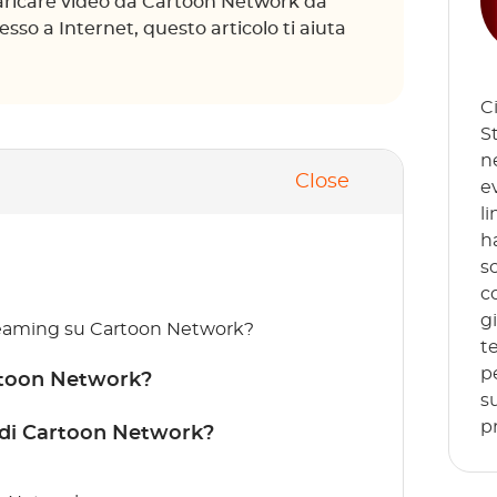
aricare video da Cartoon Network da
so a Internet, questo articolo ti aiuta
C
S
n
Close
e
li
h
sc
c
g
treaming su Cartoon Network?
te
p
artoon Network?
s
p
 di Cartoon Network?