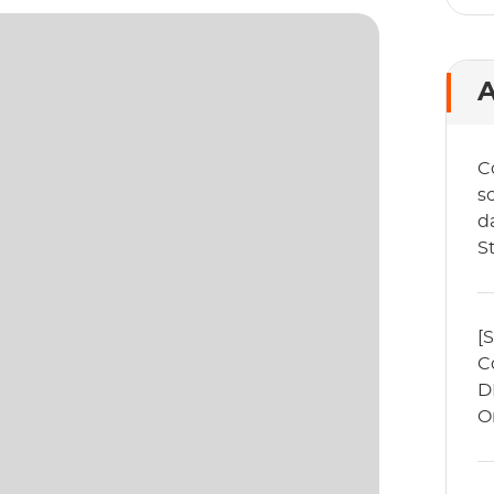
A
C
sc
da
S
2
[
C
D
O