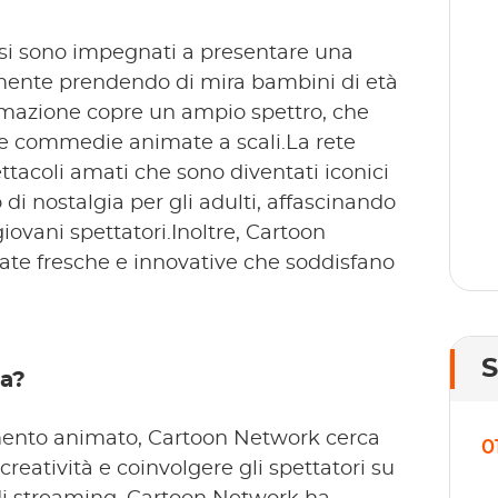
T
sp
ti si sono impegnati a presentare una
se
mente prendendo di mira bambini di età
gr
mmazione copre un ampio spettro, che
le commedie animate a scali.La rete
ttacoli amati che sono diventati iconici
i nostalgia per gli adulti, affascinando
ovani spettatori.Inoltre, Cartoon
ate fresche e innovative che soddisfano
ta?
mento animato, Cartoon Network cerca
0
reatività e coinvolgere gli spettatori su