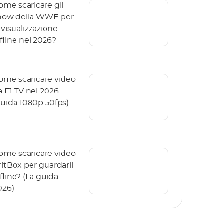
ome scaricare gli
how della WWE per
 visualizzazione
ffline nel 2026?
ome scaricare video
a F1 TV nel 2026
guida 1080p 50fps)
ome scaricare video
ritBox per guardarli
fline? (La guida
026)