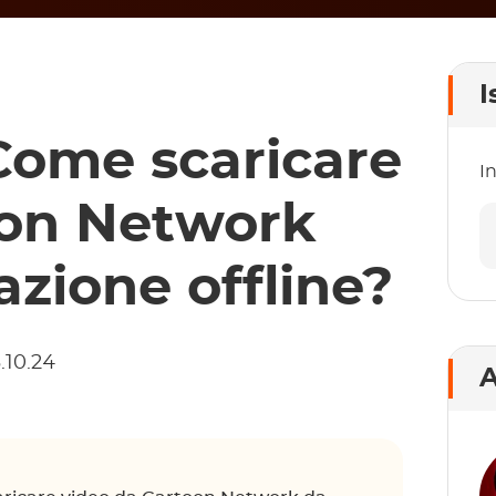
I
 Come scaricare
In
oon Network
zazione offline?
.10.24
A