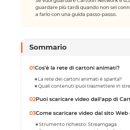
Se vuoi guardare Cartoon Network e sc
guardare più tardi quando non sei connes
a farlo con una guida passo-passo.
Sommario
01
Cos'è la rete di cartoni animati?
La rete dei cartoni animati è sparita?
Quali contenuti puoi trasmettere in s
02
Puoi scaricare video dall'app di C
03
Come scaricare video dal sito Web
Strumento richiesto: Streamgaga