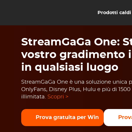
Prodotti caldi
StreamGaGa One: St
vostro gradimento 
in qualsiasi luogo
StreamGaGa One è una soluzione unica per
OnlyFans, Disney Plus, Hulu e più di 1500 
illimitata.
Scopri >
Prova gratuita per Win
Prov