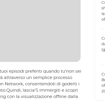
C
s
la
o
C
d
(
tuoi episodi preferiti quando tu'non sei
C
rà attraverso un semplice processo
B
n Network, consentendoti di goderti i
of
nto.Quindi, lascia'S immergiti e scopri
2
g con la visualizzazione offline dalla