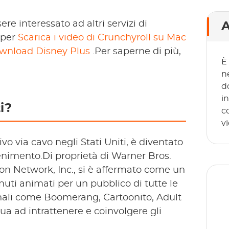
e interessato ad altri servizi di
A
 per
Scarica i video di Crunchyroll su Mac
ownload Disney Plus
.Per saperne di più,
È
n
d
i
i?
c
v
ivo via cavo negli Stati Uniti, è diventato
enimento.Di proprietà di Warner Bros.
n Network, Inc., si è affermato come un
nuti animati per un pubblico di tutte le
ali come Boomerang, Cartoonito, Adult
 ad intrattenere e coinvolgere gli