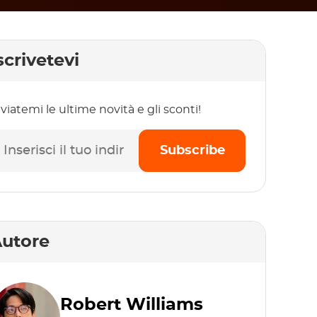
scrivetevi
viatemi le ultime novità e gli sconti!
Subscribe
utore
Robert Williams