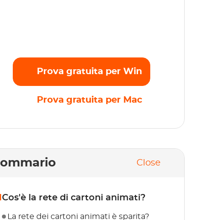
rasmettete senza problemi i vostri film,
ettacoli e originali preferiti in full HD 1080p
nza alcun limite. Inizia subito la prova
atuita!
Prova gratuita per Win
Prova gratuita per Mac
Sommario
Close
1
Cos'è la rete di cartoni animati?
La rete dei cartoni animati è sparita?