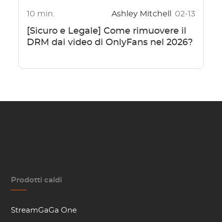
10 min.
Ashley Mitchell
02-13
[Sicuro e Legale] Come rimuovere il
DRM dai video di OnlyFans nel 2026?
Prodotti caldi
StreamGaGa One