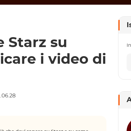
I
 Starz su
In
care i video di
2.06.28
A