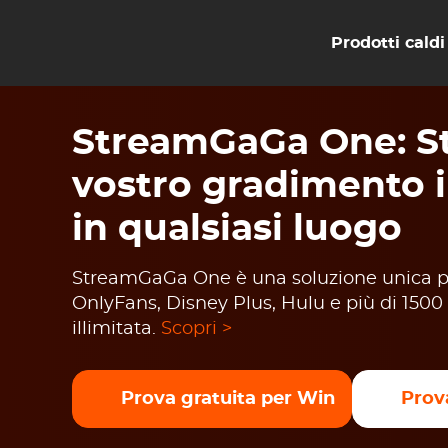
Prodotti caldi
StreamGaGa One: St
vostro gradimento 
in qualsiasi luogo
StreamGaGa One è una soluzione unica per
OnlyFans, Disney Plus, Hulu e più di 1500 
illimitata.
Scopri >
Prova gratuita per Win
Prov