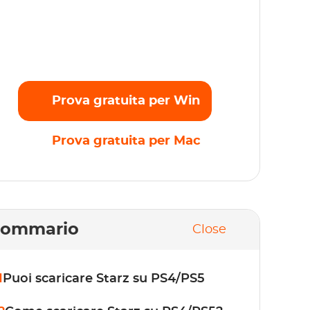
rasmettete senza problemi i vostri film,
ettacoli e originali preferiti in full HD 1080p
nza alcun limite. Inizia subito la prova
atuita!
Prova gratuita per Win
Prova gratuita per Mac
Sommario
Close
1
Puoi scaricare Starz su PS4/PS5