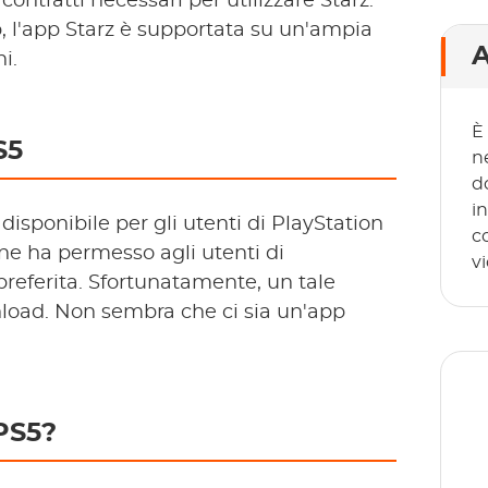
contratti necessari per utilizzare Starz.
pp, l'app Starz è supportata su un'ampia
A
i.
È
S5
n
d
i
isponibile per gli utenti di PlayStation
c
ne ha permesso agli utenti di
v
 preferita. Sfortunatamente, un tale
nload. Non sembra che ci sia un'app
PS5?