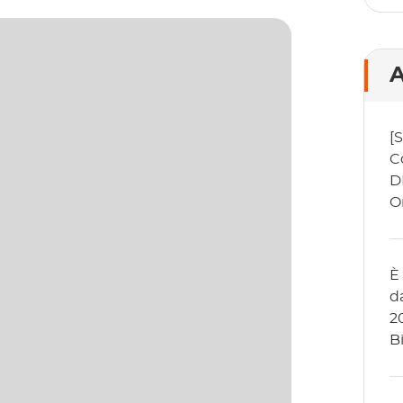
A
[
C
D
O
È
d
2
B