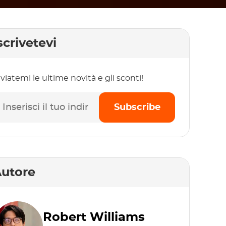
scrivetevi
viatemi le ultime novità e gli sconti!
Subscribe
utore
Robert Williams