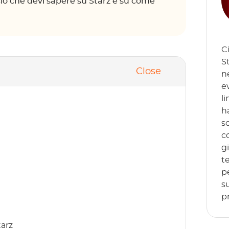
ciò che devi sapere su Starz e su come
C
S
Close
n
e
li
h
sc
c
g
te
p
s
p
tarz