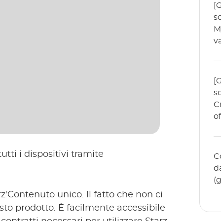
[
s
M
va
[
s
C
of
utti i dispositivi tramite
C
d
(
z'Contenuto unico. Il fatto che non ci
sto prodotto. È facilmente accessibile