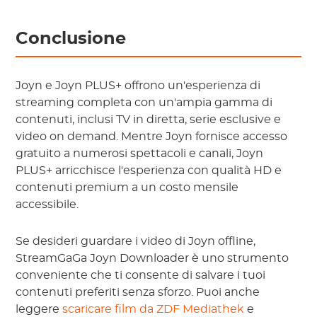
Conclusione
Joyn e Joyn PLUS+ offrono un'esperienza di
streaming completa con un'ampia gamma di
contenuti, inclusi TV in diretta, serie esclusive e
video on demand. Mentre Joyn fornisce accesso
gratuito a numerosi spettacoli e canali, Joyn
PLUS+ arricchisce l'esperienza con qualità HD e
contenuti premium a un costo mensile
accessibile.
Se desideri guardare i video di Joyn offline,
StreamGaGa Joyn Downloader è uno strumento
conveniente che ti consente di salvare i tuoi
contenuti preferiti senza sforzo. Puoi anche
leggere
scaricare film da ZDF Mediathek
e