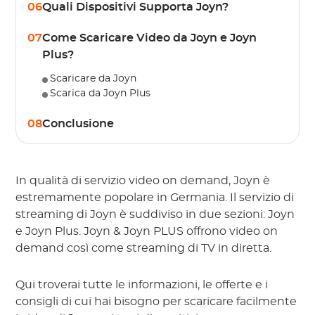
06
Quali Dispositivi Supporta Joyn?
07
Come Scaricare Video da Joyn e Joyn
Plus?
Scaricare da Joyn
Scarica da Joyn Plus
08
Conclusione
In qualità di servizio video on demand, Joyn è
estremamente popolare in Germania. Il servizio di
streaming di Joyn è suddiviso in due sezioni: Joyn
e Joyn Plus. Joyn & Joyn PLUS offrono video on
demand così come streaming di TV in diretta.
Qui troverai tutte le informazioni, le offerte e i
consigli di cui hai bisogno per scaricare facilmente