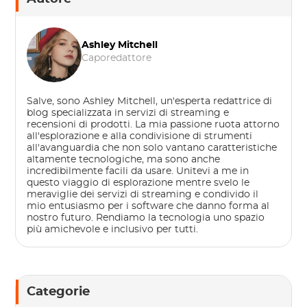
Ashley Mitchell
Caporedattore
Salve, sono Ashley Mitchell, un'esperta redattrice di
blog specializzata in servizi di streaming e
recensioni di prodotti. La mia passione ruota attorno
all'esplorazione e alla condivisione di strumenti
all'avanguardia che non solo vantano caratteristiche
altamente tecnologiche, ma sono anche
incredibilmente facili da usare. Unitevi a me in
questo viaggio di esplorazione mentre svelo le
meraviglie dei servizi di streaming e condivido il
mio entusiasmo per i software che danno forma al
nostro futuro. Rendiamo la tecnologia uno spazio
più amichevole e inclusivo per tutti.
Categorie