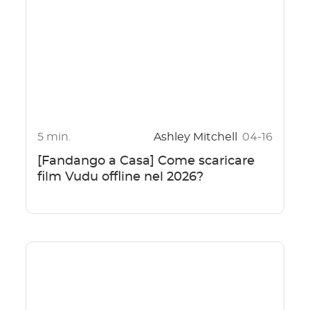
5 min.
Ashley Mitchell
04-16
[Fandango a Casa] Come scaricare
film Vudu offline nel 2026?