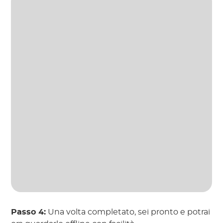
Passo 4:
Una volta completato, sei pronto e potrai