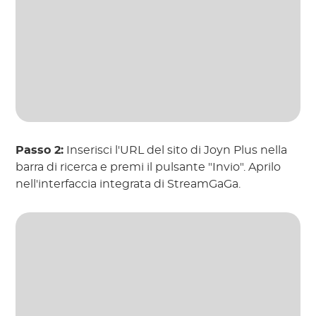
Passo 2:
Inserisci l'URL del sito di Joyn Plus nella
barra di ricerca e premi il pulsante "Invio". Aprilo
nell'interfaccia integrata di StreamGaGa.