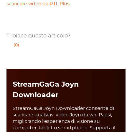
scaricare video da RTL Plus
.
Ti piace questo articolo?
(0)
StreamGaGa Joyn
Downloader
StreamGaGa Joyn Downloader consente di
scaricare qualsiasi video Joyn da vari Paesi,
migliorando l'esperienza di visione su
computer, tablet o smartphone. Supporta il