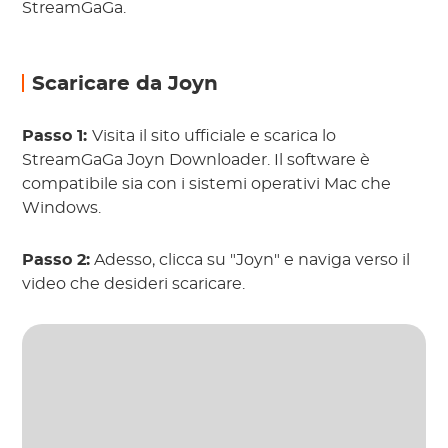
StreamGaGa.
Scaricare da Joyn
Passo 1:
Visita il sito ufficiale e scarica lo
StreamGaGa Joyn Downloader. Il software è
compatibile sia con i sistemi operativi Mac che
Windows.
Passo 2:
Adesso, clicca su "Joyn" e naviga verso il
video che desideri scaricare.