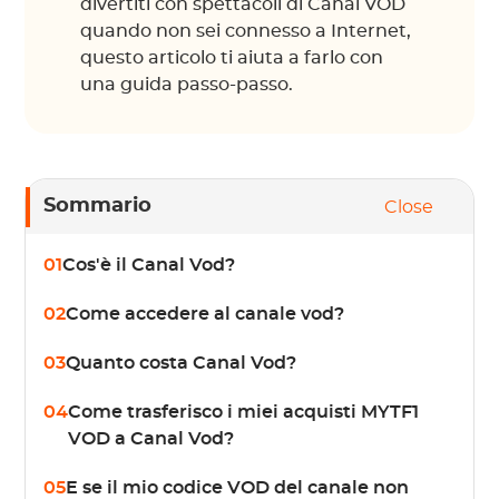
divertiti con spettacoli di Canal VOD
quando non sei connesso a Internet,
questo articolo ti aiuta a farlo con
una guida passo-passo.
Sommario
Close
01
Cos'è il Canal Vod?
02
Come accedere al canale vod?
03
Quanto costa Canal Vod?
04
Come trasferisco i miei acquisti MYTF1
VOD a Canal Vod?
05
E se il mio codice VOD del canale non